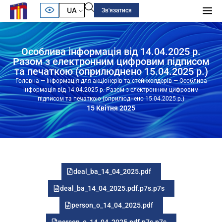
UA
Зв'язатися
Особлива інформація від 14.04.2025 р.
Разом з електронним цифровим підписом
та печаткою (оприлюднено 15.04.2025 р.)
Головна
—
Інформація для акціонерів та стейкхолдерів
—
Особлива
інформація від 14.04.2025 р. Разом з електронним цифровим
підписом та печаткою (оприлюднено 15.04.2025 р.)
15 Квітня 2025
deal_ba_14_04_2025.pdf
deal_ba_14_04_2025.pdf.p7s.p7s
person_o_14_04_2025.pdf
person_o_14_04_2025.pdf.p7s.p7s