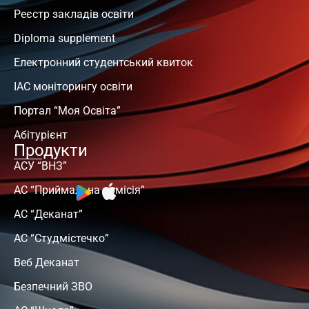
Реєстр закладів освіти
Diploma supplement
Електронний студентський квиток
ІАС моніторингу освіти
Портал “Моя Освіта”
Абітурієнт
Продукти
АСУ “ВНЗ”
АС “Приймальна комісія”
АС “Деканат”
АС “Студмістечко”
Веб Деканат
Безпечний ЗВО