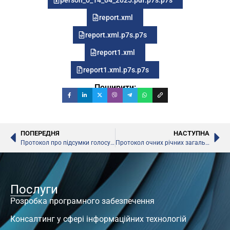
report.xml
report.xml.p7s.p7s
report1.xml
report1.xml.p7s.p7s
Поширити:
ПОПЕРЕДНЯ
НАСТУПНА
Протокол про підсумки голосувань річних загальних зборів акціонерів ПрАТ “НДІ «ПІТ» від 14.04.2025р. (дата складання 14.04.2025р.)
Протокол очних річних загальних зборів акціонерів ПрАТ “НДІ «ПІТ» від 14.04.2025р. (дата складання 15.04.2025р.)
Послуги
Розробка програмного забезпечення
Консалтинг у сфері інформаційних технологій