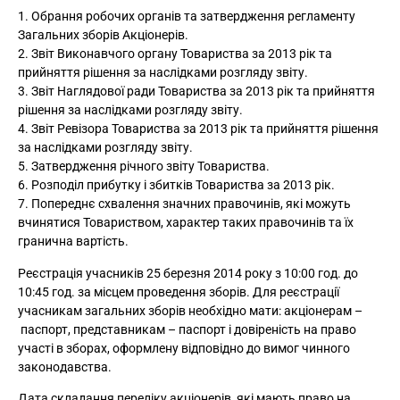
1. Обрання робочих органів та затвердження регламенту
Загальних зборів Акціонерів.
2. Звіт Виконавчого органу Товариства за 2013 рік та
прийняття рішення за наслідками розгляду звіту.
3. Звіт Наглядової ради Товариства за 2013 рік та прийняття
рішення за наслідками розгляду звіту.
4. Звіт Ревізора Товариства за 2013 рік та прийняття рішення
за наслідками розгляду звіту.
5. Затвердження річного звіту Товариства.
6. Розподіл прибутку і збитків Товариства за 2013 рік.
7. Попереднє схвалення значних правочинів, які можуть
вчинятися Товариством, характер таких правочинів та їх
гранична вартість.
Реєстрація учасників 25 березня 2014 року з 10:00 год. до
10:45 год. за місцем проведення зборів. Для реєстрації
учасникам загальних зборів необхідно мати: акціонерам –
паспорт, представникам – паспорт і довіреність на право
участі в зборах, оформлену відповідно до вимог чинного
законодавства.
Дата складання переліку акціонерів, які мають право на