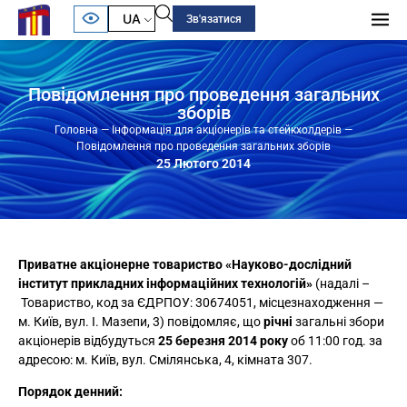
UA
Зв'язатися
Повідомлення про проведення загальних
зборів
Головна
—
Інформація для акціонерів та стейкхолдерів
—
Повідомлення про проведення загальних зборів
25 Лютого 2014
Приватне акціонерне товариство «Науково-дослідний
інститут прикладних інформаційних технологій»
(надалі –
Товариство, код за ЄДРПОУ: 30674051, місцезнаходження —
м. Київ, вул. І. Мазепи, 3) повідомляє, що
річні
загальні збори
акціонерів відбудуться
25 березня 2014 року
об 11:00 год. за
адресою: м. Київ, вул. Смілянська, 4, кімната 307.
Порядок денний: