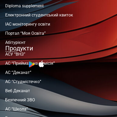
Diploma supplement
Електронний студентський квиток
ІАС моніторингу освіти
Портал “Моя Освіта”
Абітурієнт
Продукти
АСУ “ВНЗ”
АС “Приймальна комісія”
АС “Деканат”
АС “Студмістечко”
Веб Деканат
Безпечний ЗВО
АС “Школа”