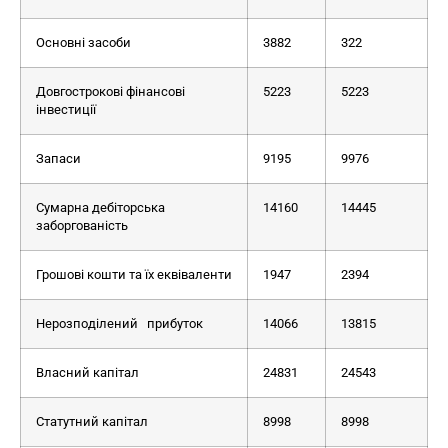
Основні засоби
3882
322
Довгострокові фінансові
5223
5223
інвестиції
Запаси
9195
9976
Сумарна дебіторська
14160
14445
заборгованість
Грошові кошти та їх еквіваленти
1947
2394
Нерозподілений прибуток
14066
13815
Власний капітал
24831
24543
Статутний капітал
8998
8998