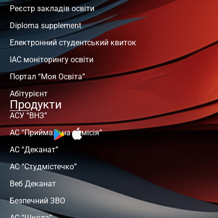
Реєстр закладів освіти
Diploma supplement
Електронний студентський квиток
ІАС моніторингу освіти
Портал “Моя Освіта”
Абітурієнт
Продукти
АСУ “ВНЗ”
АС “Приймальна комісія”
АС “Деканат”
АС “Студмістечко”
Веб Деканат
Безпечний ЗВО
АС “Школа”