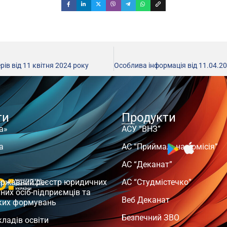
ів від 11 квітня 2024 року
ти
Продукти
а»
АСУ “ВНЗ”
а
АС “Приймальна комісія”
АС “Деканат”
ержавний реєстр юридичних
АС “Студмістечко”
чних осіб-підприємців та
Веб Деканат
ких формувань
Безпечний ЗВО
кладів освіти