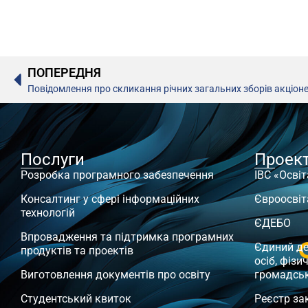
ПОПЕРЕДНЯ
Повідомлення про скликання річних загальних зборів акціонер
Послуги
Проек
Розробка програмного забезпечення
ІВС «Освіт
Консалтинг у сфері інформаційних
Євроосвіт
технологій
ЄДЕБО
Впровадження та підтримка програмних
Єдиний д
продуктів та проектів
осіб, фізи
Виготовлення документів про освіту
громадсь
Студентський квиток
Реєстр за