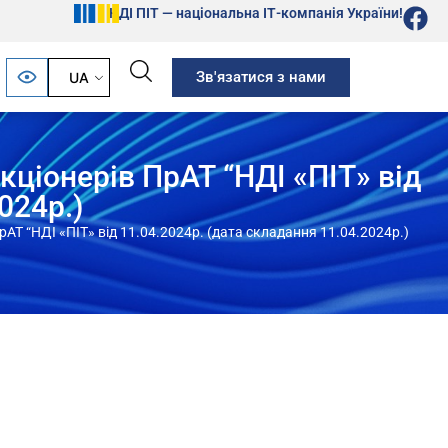
НДІ ПІТ — національна ІТ-компанія України!
Зв'язатися з нами
UA
кціонерів ПрАТ “НДІ «ПІТ» від
024р.)
АТ “НДІ «ПІТ» від 11.04.2024р. (дата складання 11.04.2024р.)