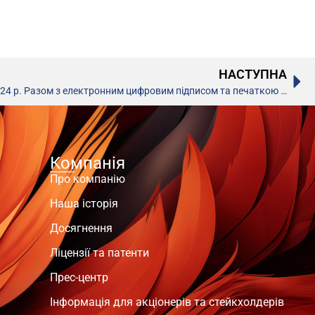
НАСТУПНА
Особлива інформація від 11.04.2024 р. Разом з електронним цифровим підписом та печаткою (оприлюднено 11.04.2024 р.)
Компанія
Про компанію
Наша історія
Досягнення
Ліцензії та патенти
Прес-центр
Інформація для акціонерів та стейкхолдерів