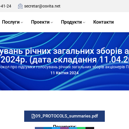
-41-24
secretar@osvita.net
Послуги
Проекти
Продукти
Контакти
вань річних загальних зборів а
.2024р. (дата складання 11.04.2
окол про підсумки голосувань річних загальних зборів акціонерів Пр
11 Квітня 2024
09_PROTOCOLS_summaries.pdf
Поширити: