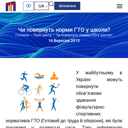
UA
Зв'язатися
Чи повернуть норми ГТО у школи?
Головна
—
Прес-центр
—
Чи повернуть норми ГТО у школи?
16 Вересня 2015
У майбутньому в
Україні можуть
повернути
обов’язкове
здавання
фізкультурно-
спортивних
нормативів ГТО (Готовий до труда й оборони), які були
поширені у радянські часи. Таку інформацію