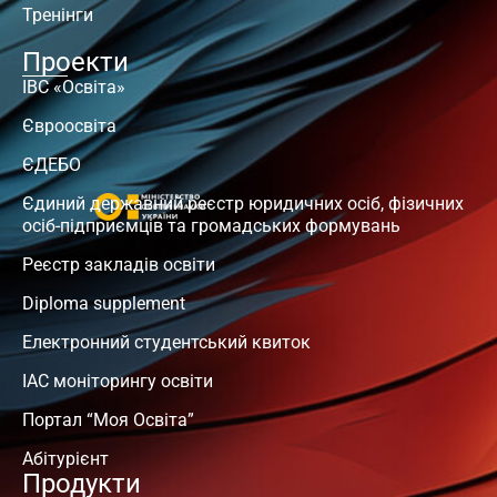
Тренінги
Проекти
ІВС «Освіта»
Євроосвіта
ЄДЕБО
Єдиний державний реєстр юридичних осіб, фізичних
осіб-підприємців та громадських формувань
Реєстр закладів освіти
Diploma supplement
Електронний студентський квиток
ІАС моніторингу освіти
Портал “Моя Освіта”
Абітурієнт
Продукти