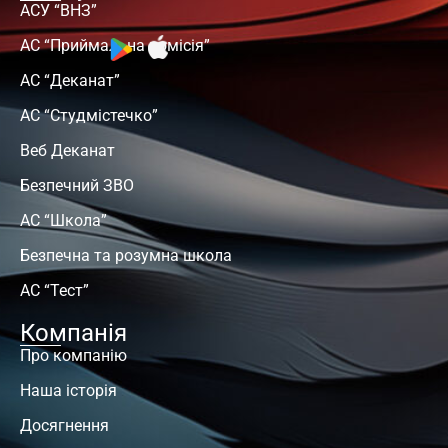
АСУ “ВНЗ”
АС “Приймальна комісія”
АС “Деканат”
АС “Студмістечко”
Веб Деканат
Безпечний ЗВО
АС “Школа”
Безпечна та розумна школа
АС “Тест”
Компанія
Про компанію
Наша історія
Досягнення