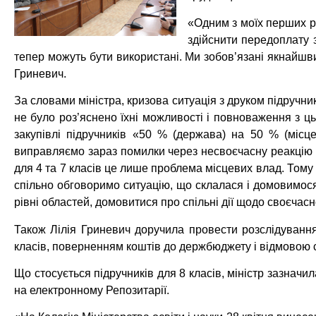
«Одним з моїх перших р
здійснити передоплату 
тепер можуть бути використані. Ми зобов’язані якнайш
Гриневич.
За словами міністра, кризова ситуація з друком підручн
не було роз’яснено їхні можливості і повноваження з ць
закупівлі підручників «50 % (держава) на 50 % (місц
виправляємо зараз помилки через несвоєчасну реакцію І
для 4 та 7 класів це лише проблема місцевих влад. Том
спільно обговоримо ситуацію, що склалася і домовимося
рівні областей, домовитися про спільні дії щодо своєчасн
Також Лілія Гриневич доручила провести розслідування
класів, поверненням коштів до держбюджету і відмовою
Що стосується підручників для 8 класів, міністр зазначил
на електронному Репозитарії.