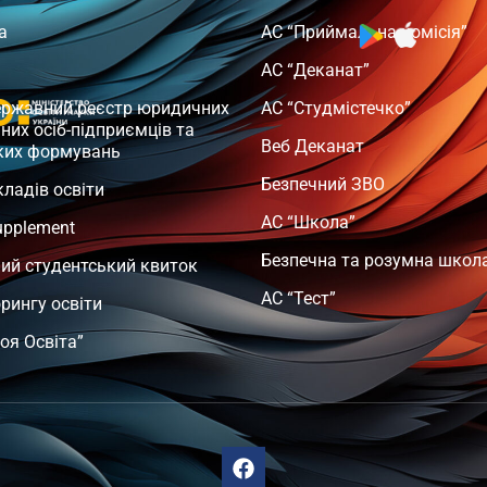
а
АС “Приймальна комісія”
АС “Деканат”
ержавний реєстр юридичних
АС “Студмістечко”
чних осіб-підприємців та
Веб Деканат
ких формувань
Безпечний ЗВО
кладів освіти
АС “Школа”
upplement
Безпечна та розумна школ
ий студентський квиток
АС “Тест”
орингу освіти
оя Освіта”
т