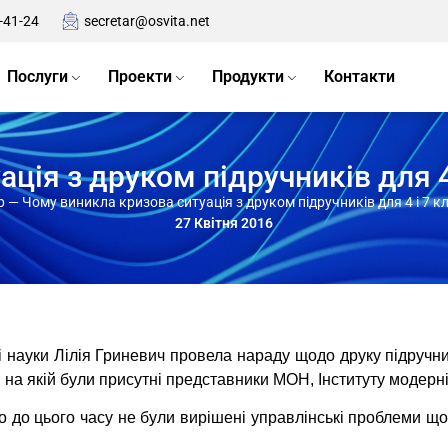
-41-24
secretar@osvita.net
Послуги
Проекти
Продукти
Контакти
ія з друком підручників для 4 
р
—
Чому виникла кризова ситуація з друком підручників для 4 і 7 кл
27 Квітня 2016
и і науки Лілія Гриневич провела нараду щодо друку підручн
, на якій були присутні представники МОН, Інституту модерніз
о до цього часу не були вирішені управлінські проблеми щод