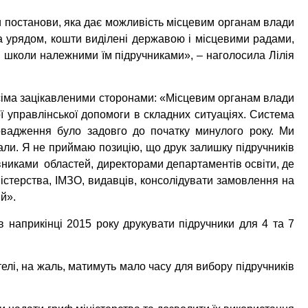
и постанови, яка дає можливість місцевим органам влади
на урядом, кошти виділені державою і місцевими радами,
 школи належними їм підручниками», – наголосила Лілія
 усіма зацікавленими сторонами: «Місцевим органам влади
ої управлінської допомоги в складних ситуаціях. Система
ровадження було задовго до початку минулого року. Ми
али. Я не приймаю позицію, що друк залишку підручників
вниками областей, директорами департаментів освіти, де
істерства, ІМЗО, видавців, консолідувати замовлення на
ій».
 наприкінці 2015 року друкувати підручники для 4 та 7
ителі, на жаль, матимуть мало часу для вибору підручників