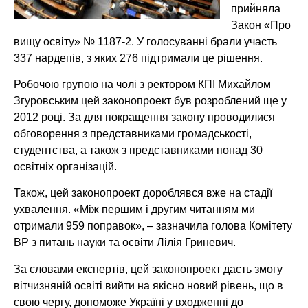
прийняла
Закон «Про
вищу освіту» № 1187-2. У голосуванні брали участь
337 нардепів, з яких 276 підтримали це рішення.
Робочою групою на чолі з ректором КПІ Михайлом
Згуровським цей законопроект був розроблений ще у
2012 році. За для покращення закону проводилися
обговорення з представниками громадськості,
студентства, а також з представниками понад 30
освітніх організацій.
Також, цей законопроект дороблявся вже на стадії
ухвалення. «Між першим і другим читанням ми
отримали 959 поправок», – зазначила голова Комітету
ВР з питань науки та освіти Лілія Гриневич.
За словами експертів, цей законопроект дасть змогу
вітчизняній освіті вийти на якісно новий рівень, що в
свою чергу, допоможе Україні у входженні до