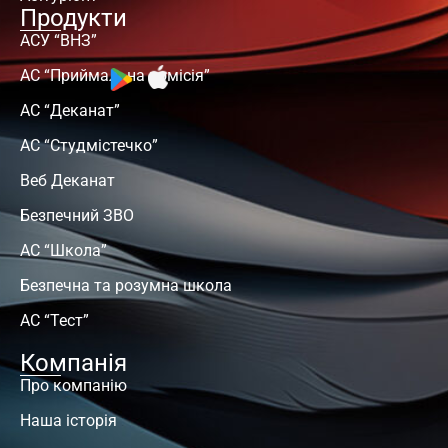
Продукти
АСУ “ВНЗ”
АС “Приймальна комісія”
АС “Деканат”
АС “Студмістечко”
Веб Деканат
Безпечний ЗВО
АС “Школа”
Безпечна та розумна школа
АС “Тест”
Компанія
Про компанію
Наша історія