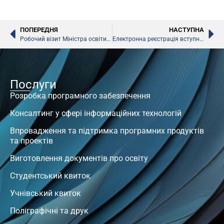
ПОПЕРЕДНЯ
НАСТУПНА
Робочий візит Міністра освіти і науки у США
Електронна реєстрація вступників до вузів
Послуги
Розробка програмного забезпечення
Консалтинг у сфері інформаційних технологій
Впровадження та підтримка програмних продуктів
та проектів
Виготовлення документів про освіту
Студентський квиток
Учнівський квиток
Поліграфічні та друк