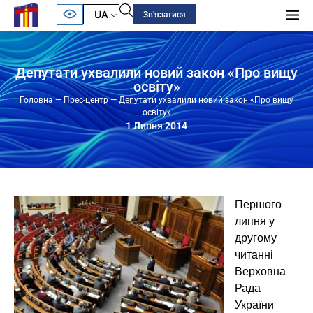
UA
Зв'язатися
Депутати ухвалили новий закон «Про вищу
освіту»
Головна
—
Прес-центр
—
Депутати ухвалили новий закон «Про вищу
освіту»
1 Липня 2014
Першого
липня у
другому
читанні
Верховна
Рада
України