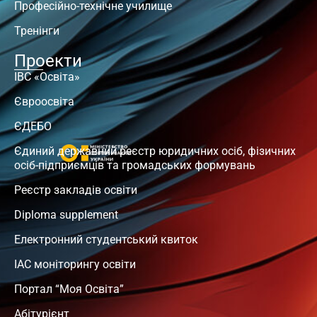
Професійно-технічне училище
Тренінги
Проекти
ІВС «Освіта»
Євроосвіта
ЄДЕБО
Єдиний державний реєстр юридичних осіб, фізичних
осіб-підприємців та громадських формувань
Реєстр закладів освіти
Diploma supplement
Електронний студентський квиток
ІАС моніторингу освіти
Портал “Моя Освіта”
Абітурієнт