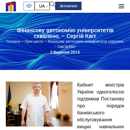
UA
Зв'язатися
Фінансову автономію університетів
схвалено, – Сергій Квіт
Головна
—
Прес-центр
—
Фінансову автономію університетів схвалено,
– Сергій Квіт
3 Вересня 2015
Кабінет міністрів
України одноголосно
підтримав Постанову
про порядок
банківського
обслуговування
вищих навчальних