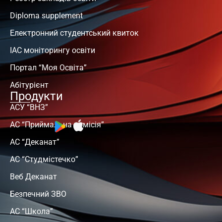
Diploma supplement
Електронний студентський квиток
ІАС моніторингу освіти
Портал “Моя Освіта”
Абітурієнт
Продукти
АСУ “ВНЗ”
АС “Приймальна комісія”
АС “Деканат”
АС “Студмістечко”
Веб Деканат
Безпечний ЗВО
АС “Школа”