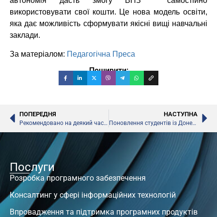
автономія дасть змогу ВНЗ самостійно
використовувати свої кошти. Це нова модель освіти,
яка дає можливість сформувати якісні вищі навчальні
заклади.
За матеріалом:
Педагогічна Преса
Поширити:
ПОПЕРЕДНЯ
НАСТУПНА
Рекомендовано на деякий час закрити столичні школи, – КМДА
Поновлення студентів із Донецької та Луганської областей, – МОН
Послуги
Розробка програмного забезпечення
Консалтинг у сфері інформаційних технологій
Впровадження та підтримка програмних продуктів