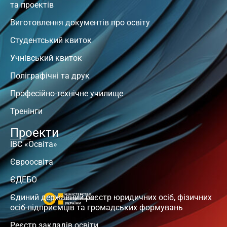
та проектів
Виготовлення документів про освіту
Студентський квиток
Учнівський квиток
Поліграфічні та друк
Професійно-технічне училище
Тренінги
Проекти
ІВС «Освіта»
Євроосвіта
ЄДЕБО
Єдиний державний реєстр юридичних осіб, фізичних
осіб-підприємців та громадських формувань
Реєстр закладів освіти