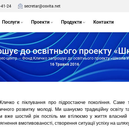
-41-24
secretar@osvita.net
Послуги
Проекти
Продукти
Контакти
шує до освітнього проекту «Шк
рес-центр
—
Фонд Кличко запрошує до освітнього проекту «Школа У
16 Травня 2016
Кличко є піклування про підростаюче покоління. Саме 
зичного розвитку молоді. Ми шануємо традиційну освіту та
м вже шостий рік поспіль ми втілюємо у життя власний о
сягнення вмотивованості, створення ситуації успіху на шляху 