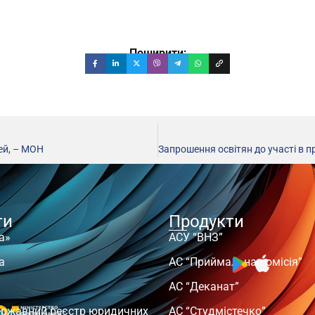
Поширити:
ей, – МОН
ти
Продукти
а»
АСУ “ВНЗ”
а
АС “Приймальна комісія”
АС “Деканат”
ержавний реєстр юридичних
АС “Студмістечко”