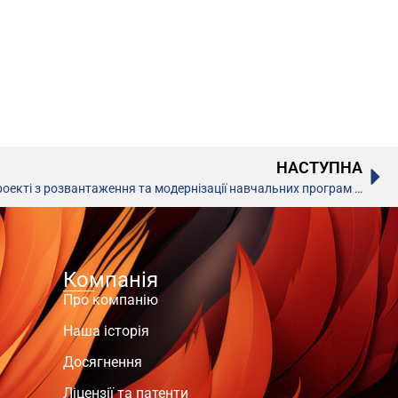
НАСТУПНА
Запрошення освітян до участі в проекті з розвантаження та модернізації навчальних програм для 1-4 класів, – МОН
Компанія
Про компанію
Наша історія
Досягнення
Ліцензії та патенти