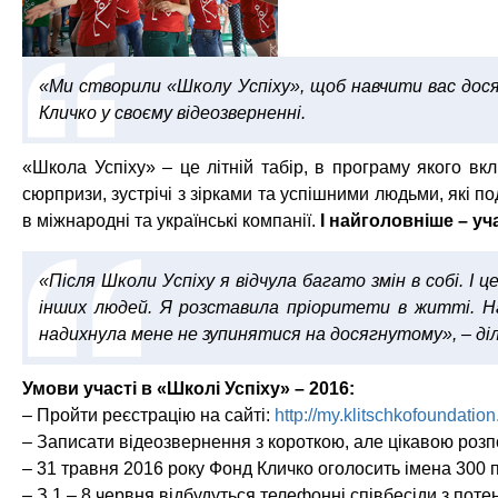
«Ми створили «Школу Успіху», щоб навчити вас досяг
Кличко у своєму відеозверненні.
«Школа Успіху» – це літній табір, в програму якого вклю
сюрпризи, зустрічі з зірками та успішними людьми, які п
в міжнародні та українські компанії.
І найголовніше – уч
«Після Школи Успіху я відчула багато змін в собі. 
інших людей. Я розставила пріоритети в житті. Н
надихнула мене не зупинятися на досягнутому»
, – д
Умови участі в «Школі Успіху» – 2016:
– Пройти реєстрацію на сайті:
http://my.klitschkofoundation
– Записати відеозвернення з короткою, але цікавою розп
– 31 травня 2016 року Фонд Кличко оголосить імена 300 
– З 1 – 8 червня відбудуться телефонні співбесіди з пот