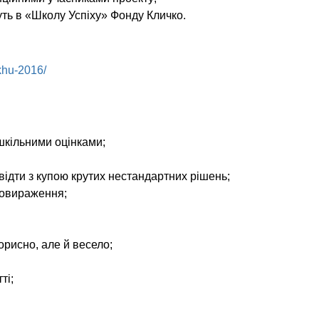
уть в «Школу Успіху» Фонду Кличко.
ikhu-2016/
шкільними оцінками;
ідти з купою крутих нестандартних рішень;
амовираження;
орисно, але й весело;
ті;