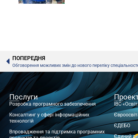
ПОПЕРЕДНЯ
Обговорення можливих змін до нового переліку спеціальност
Послуги
Проек
Розробка програмного забезпечення
ІВС «Освіт
Консалтинг у сфері інформаційних
Євроосвіт
технологій
ЄДЕБО
Впровадження та підтримка програмних
Єдиний д
продуктів та проектів