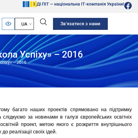
НДІ ПІТ — національна ІТ-компанія України!
Зв'язатися з нами
UA
ола Успіху» – 2016
спіху» – 2016
тому багато наших проектів спрямовано на підтримку
 слідкуємо за новинами в галузі європейських освітніх
світній проект, метою якого є розкриття внутрішнього
до реалізації своїх ідей.