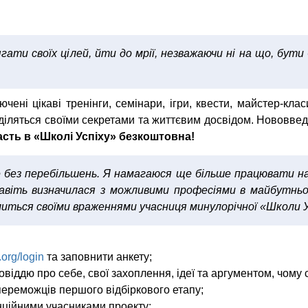
ати своїх цілей, йти до мрії, незважаючи ні на що, бут
чені цікаві тренінги, семінари, ігри, квести, майстер-клас
оділяться своїми секретами та життєвим досвідом. Нововвед
асть в «Школі Успіху» безкоштовна!
І це без перебільшень. Я намагаюся ще більше працювати н
авіть визначилася з можливими професіями в майбутн
ілиться своїми враженнями учасниця минулорічної «Школи У
.org/login
та заповнити анкету;
овіддю про себе, свої захоплення, ідеї та аргументом, чому
переможців першого відбіркового етапу;
енційними учасниками проекту;