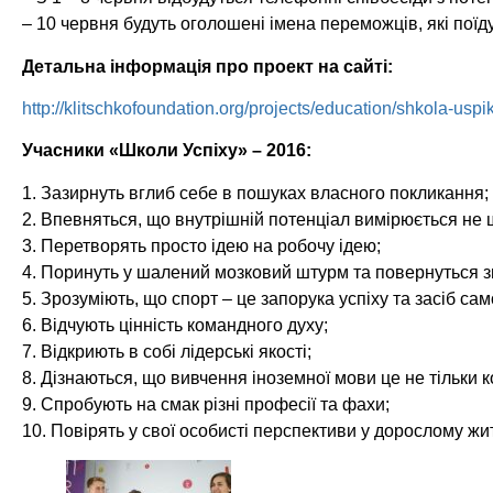
– 10 червня будуть оголошені імена переможців, які поїд
Детальна інформація про проект на сайті:
http://klitschkofoundation.org/projects/education/shkola-usp
Учасники «Школи Успіху» – 2016:
1. Зазирнуть вглиб себе в пошуках власного покликання;
2. Впевняться, що внутрішній потенціал вимірюється не 
3. Перетворять просто ідею на робочу ідею;
4. Поринуть у шалений мозковий штурм та повернуться зв
5. Зрозуміють, що спорт – це запорука успіху та засіб с
6. Відчують цінність командного духу;
7. Відкриють в собі лідерські якості;
8. Дізнаються, що вивчення іноземної мови це не тільки к
9. Спробують на смак різні професії та фахи;
10. Повірять у свої особисті перспективи у дорослому жит