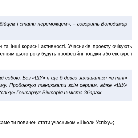
и бійцем і стати переможцем»
, – говорить Володимир
и та інші корисні активності. Учасників проекту очікують
енням цього року будуть професійні поїздки або екскурсії
ад собою. Без «ШУ» я ще б довго залишалася «в тіні»
ьому. Продовжую танцювати всім серцем, адже «ШУ»
спіху» Гонтарчук Вікторія із міста Збараж.
 саме ти повинен стати учасником «Школи Успіху»;