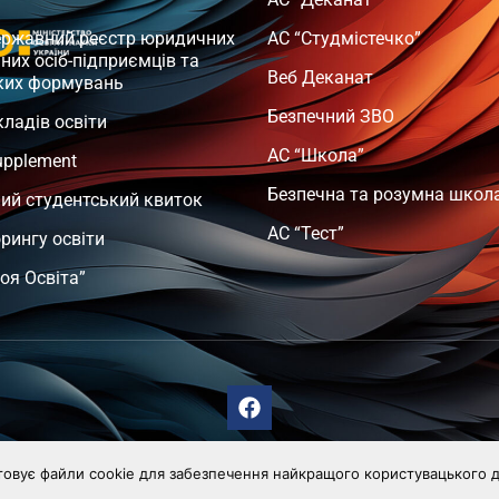
ержавний реєстр юридичних
АС “Студмістечко”
чних осіб-підприємців та
Веб Деканат
ких формувань
Безпечний ЗВО
кладів освіти
АС “Школа”
upplement
Безпечна та розумна школ
ий студентський квиток
АС “Тест”
орингу освіти
оя Освіта”
т
товує файли cookie для забезпечення найкращого користувацького д