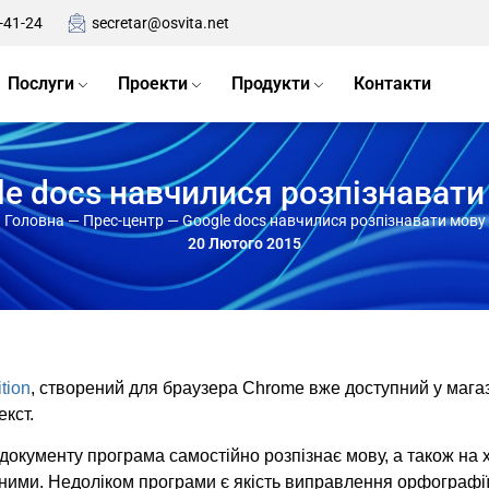
-41-24
secretar@osvita.net
Послуги
Проекти
Продукти
Контакти
le docs навчилися розпізнавати
Головна
—
Прес-центр
—
Google docs навчилися розпізнавати мову
20 Лютого 2015
tion
, створений для браузера Chrome вже доступний у магаз
кст.
окументу програма самостійно розпізнає мову, а також на 
ими. Недоліком програми є якість виправлення орфографії 