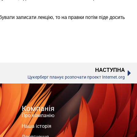
увати записати лекцію, то на правки потім піде досить
НАСТУПНА
Цукерберг планує розпочати проект Internet.org
Компанія
Про компанію
Наша історія
Досягнення