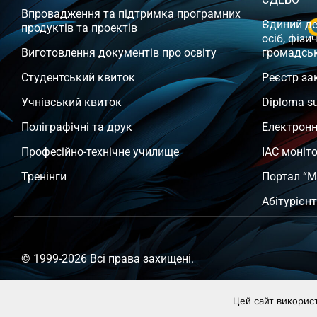
Впровадження та підтримка програмних
Єдиний д
продуктів та проектів
осіб, фізи
Виготовлення документів про освіту
громадсь
Студентський квиток
Реєстр за
Учнівський квиток
Diploma s
Поліграфічні та друк
Електронн
Професійно-технічне училище
ІАС моніт
Тренінги
Портал “М
Абітурієн
© 1999-2026 Всі права захищені.
Цей сайт викорис