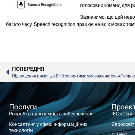
голосових команд для ро
Зазначимо, що цей недол
багато часу. Speech recognition працює на всіх мовах том
ПОПЕРЕДНЯ
Підвищення вимог до ВНЗ сприятиме зменшенню їхньої кількост
Послуги
Проек
Розробка програмного забезпечення
ІВС «Освіт
Консалтинг у сфері інформаційних
Євроосвіт
технологій
ЄДЕБО