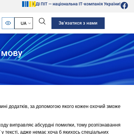
НДІ ПІТ — національна ІТ-компанія України!
Зв'язатися з нами
UA
 мову
ині додатків, за допомогою якого кожен охочий зможе
ходу виправляє абсурдні помилки, тому розпізнавання
у тексті, адже немає хоча б якихось спеціальних