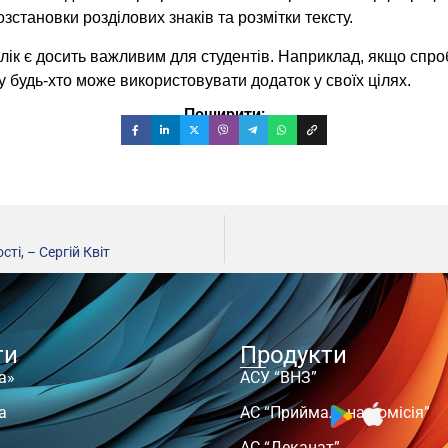
зстановки розділових знаків та розмітки тексту.
ік є досить важливим для студентів. Наприклад, якщо спроб
у будь-хто може використовувати додаток у своїх цілях.
Поширити:
і, – Сергій Квіт
ти
Продукти
а»
АСУ “ВНЗ”
а
АС “Приймальна комісія”
АС “Деканат”