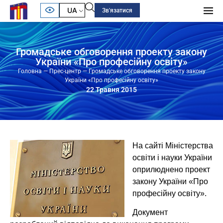
UA
Зв'язатися
Громадське обговорення проекту закону
України «Про професійну освіту»
Головна
—
Прес-центр
—
Громадське обговорення проекту закону
України «Про професійну освіту»
22 Травня 2015
На сайті Міністерства
освіти і науки України
оприлюднено проект
закону України «Про
професійну освіту».
Документ