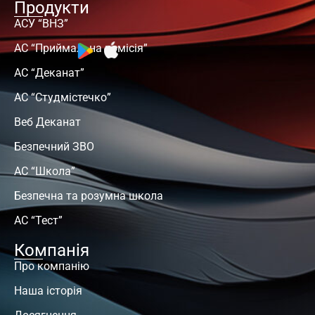
Продукти
АСУ “ВНЗ”
АС “Приймальна комісія”
АС “Деканат”
АС “Студмістечко”
Веб Деканат
Безпечний ЗВО
АС “Школа”
Безпечна та розумна школа
АС “Тест”
Компанія
Про компанію
Наша історія