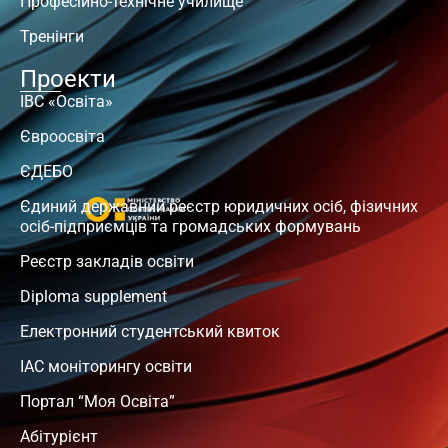
Професійно-технічне училище
Тренінги
Проекти
ІВС «Освіта»
Євроосвіта
ЄДЕБО
Єдиний державний реєстр юридичних осіб, фізичних
осіб-підприємців та громадських формувань
Реєстр закладів освіти
Diploma supplement
Електронний студентський квиток
ІАС моніторингу освіти
Портал “Моя Освіта”
Абітурієнт