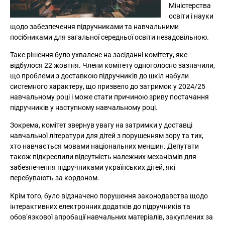
Міністерства
освіти і науки
щодо забезпечення підручниками та навчальними
посібниками для загальної середньої освіти незадовільною.
Таке рішення було ухвалене на засіданні комітету, яке
відбулося 22 жовтня. Члени комітету одноголосно зазначили,
що проблеми з доставкою підручників до шкіл набули
системного характеру, що призвело до затримок у 2024/25
навчальному році і може стати причиною зриву постачання
підручників у наступному навчальному році.
Зокрема, комітет звернув увагу на затримки у доставці
навчальної літератури для дітей з порушенням зору та тих,
хто навчається мовами національних меншин. Депутати
також підкреслили відсутність належних механізмів для
забезпечення підручниками українських дітей, які
перебувають за кордоном.
Крім того, було відзначено порушення законодавства щодо
інтерактивних електронних додатків до підручників та
обов’язкової апробації навчальних матеріалів, закуплених за