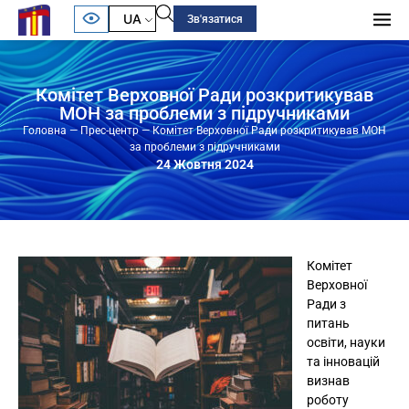
UA
Зв'язатися
Комітет Верховної Ради розкритикував
МОН за проблеми з підручниками
Головна
—
Прес-центр
—
Комітет Верховної Ради розкритикував МОН
за проблеми з підручниками
24 Жовтня 2024
Комітет
Верховної
Ради з
питань
освіти, науки
та інновацій
визнав
роботу