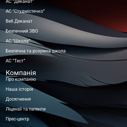
АС “Деканат”
АС “Студмістечко”
Веб Деканат
Безпечний ЗВО
АС “Школа”
Безпечна та розумна школа
АС “Тест”
Компанія
Про компанію
Наша історія
Досягнення
Ліцензії та патенти
Прес-центр