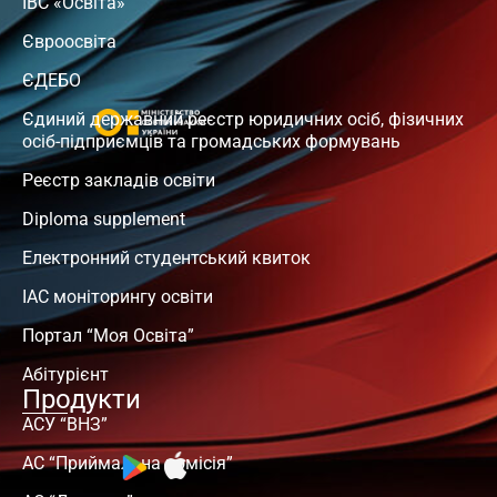
ІВС «Освіта»
Євроосвіта
ЄДЕБО
Єдиний державний реєстр юридичних осіб, фізичних
осіб-підприємців та громадських формувань
Реєстр закладів освіти
Diploma supplement
Електронний студентський квиток
ІАС моніторингу освіти
Портал “Моя Освіта”
Абітурієнт
Продукти
АСУ “ВНЗ”
АС “Приймальна комісія”