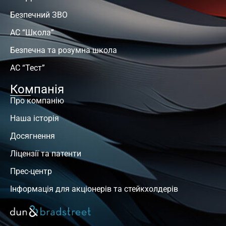
Безпечний ЗВО
АС “Школа”
Безпечна та розумна школа
АС “Тест”
Компанія
Про компанію
Наша історія
Досягнення
Ліцензії та патенти
Прес-центр
Інформація для акціонерів та стейкхолдерів