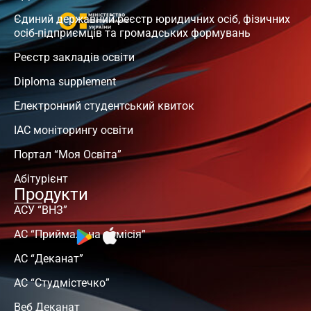
Єдиний державний реєстр юридичних осіб, фізичних
осіб-підприємців та громадських формувань
Реєстр закладів освіти
Diploma supplement
Електронний студентський квиток
ІАС моніторингу освіти
Портал “Моя Освіта”
Абітурієнт
Продукти
АСУ “ВНЗ”
АС “Приймальна комісія”
АС “Деканат”
АС “Студмістечко”
Веб Деканат