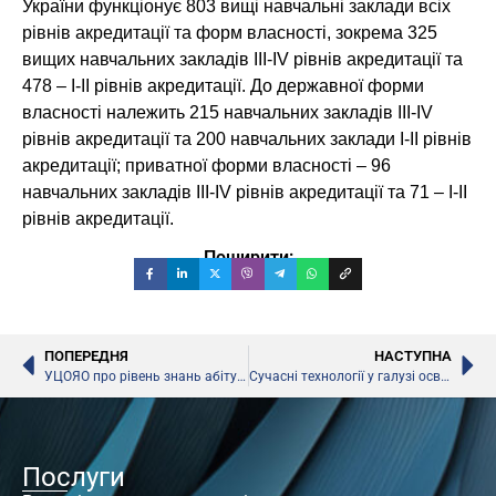
України функціонує 803 вищі навчальні заклади всіх
рівнів акредитації та форм власності, зокрема 325
вищих навчальних закладів ІІІ-ІV рівнів акредитації та
478 – І-ІІ рівнів акредитації. До державної форми
власності належить 215 навчальних закладів ІІІ-IV
рівнів акредитації та 200 навчальних заклади І-ІІ рівнів
акредитації; приватної форми власності – 96
навчальних закладів ІІІ-ІV рівнів акредитації та 71 – І-ІІ
рівнів акредитації.
Поширити:
ПОПЕРЕДНЯ
НАСТУПНА
УЦОЯО про рівень знань абітурієнтів
Сучасні технології у галузі освіти
Послуги