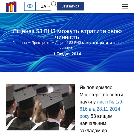
UA
Зв'язатися
Ліцензії 53 ВНЗ можуть втратити свою
чинність
Головна
—
Прес-центр
—
Ліцензії 53 ВНЗ можуть втратити свою
чинність
1 Грудня 2014
Як повідомляє
Міністерство освіти і
науки у
листі № 1/9-
616 від 28.11.2014
року
53 вищим
навчальним
закладам до