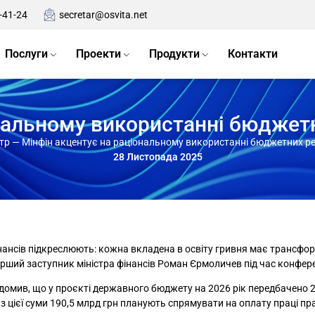
-41-24
secretar@osvita.net
Послуги
Проекти
Продукти
Контакти
нальному використанні бюджетни
тр
—
Мінфін акцентує на раціональному використанні бюджетних рес
28 Листопада 2025
інансів підкреслюють: кожна вкладена в освіту гривня має трансфор
рший заступник міністра фінансів Роман Єрмоличев під час конферен
омив, що у проєкті державного бюджету на 2026 рік передбачено 27
Із цієї суми 190,5 млрд грн планують спрямувати на оплату праці пра