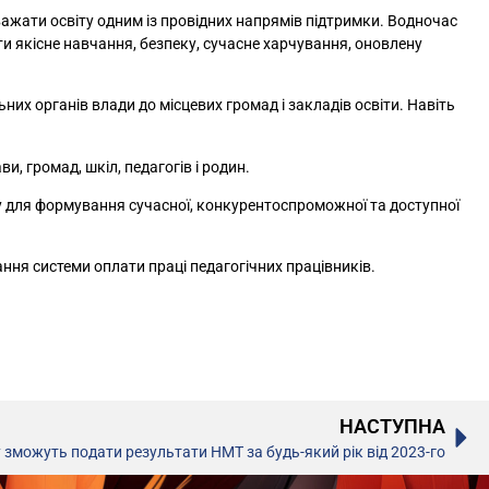
жати освіту одним із провідних напрямів підтримки. Водночас
якісне навчання, безпеку, сучасне харчування, оновлену
их органів влади до місцевих громад і закладів освіти. Навіть
, громад, шкіл, педагогів і родин.
ку для формування сучасної, конкурентоспроможної та доступної
ння системи оплати праці педагогічних працівників.
НАСТУПНА
у зможуть подати результати НМТ за будь-який рік від 2023-го