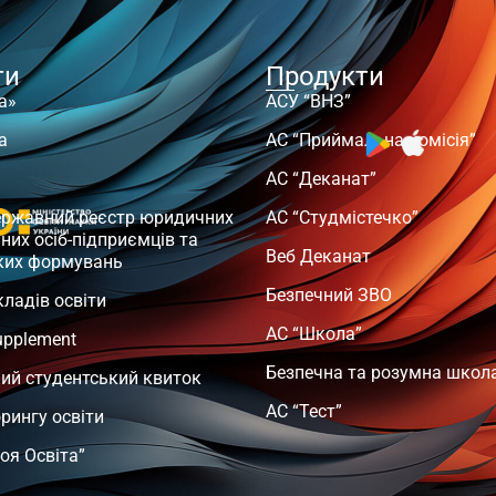
ти
Продукти
а»
АСУ “ВНЗ”
а
АС “Приймальна комісія”
АС “Деканат”
ержавний реєстр юридичних
АС “Студмістечко”
чних осіб-підприємців та
Веб Деканат
ких формувань
Безпечний ЗВО
кладів освіти
АС “Школа”
upplement
Безпечна та розумна школ
ий студентський квиток
АС “Тест”
орингу освіти
оя Освіта”
т