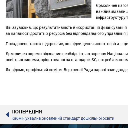
Єрмоличев нагол
важливим залиша
інфраструктуру 
Він зауважив, що результативність використання фінансування зн
за наявності достатніх ресурсів без відповідального управління 
Посадовець також підкреслив, що підвищення якості освіти — це 
Єрмоличев окремо відзначив необхідність створення Національно
освітньої системи, орієнтованої на стандарти ЄС, потреби економ
Як відомо, профільний комітет Верховної Ради наразі взяв двод
ПОПЕРЕДНЯ
Кабмін ухвалив оновлений стандарт дошкільної освіти