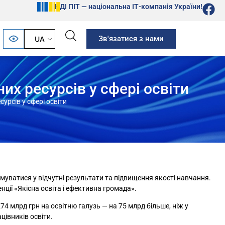
НДІ ПІТ — національна ІТ-компанія України!
Зв'язатися з нами
UA
х ресурсів у сфері освіти
урсів у сфері освіти
муватися у відчутні результати та підвищення якості навчання.
ції «Якісна освіта і ефективна громада».
4 млрд грн на освітню галузь — на 75 млрд більше, ніж у
цівників освіти.