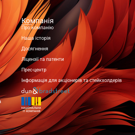
Компанія
Про компанію
Наша історія
Досягнення
Ліцензії та патенти
Прес-центр
Інформація для акціонерів та стейкхолдерів
а