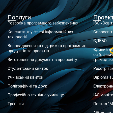
Послуги
Проек
Розробка програмного забезпечення
ІВС «Освіт
Консалтинг у сфері інформаційних
Євроосвіт
технологій
ЄДЕБО
Впровадження та підтримка програмних
Єдиний д
продуктів та проектів
осіб, фізи
Виготовлення документів про освіту
громадсь
Студентський квиток
Реєстр за
Учнівський квиток
Diploma s
Поліграфічні та друк
Електронн
Професійно-технічне училище
ІАС моніт
Тренінги
Портал “М
Абітурієн