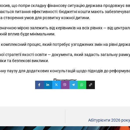
осив, що попри складну фінансову ситуацію держава продовжує вва
ється питання ефективності: бюджетні кошти мають забезпечувати 
та створення умов для розвитку кожної дитини.
ачною мірою залежить від керівників на всіх рівнях — від центральн
їхній вплив буде мінімальним.
комплексний процес, який потребує узгоджених змін на рівні держави
ї стратегії якості освіти — документа, який задасть загальну рам
іки та безпекові виклики.
енну паузу для додаткових консультацій щодо підходів до реформува
Поширити:
Абітурієнти 2026 рок