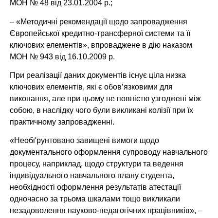
МОН № 48 від 23.01.2004 р.;
– «Методичні рекомендації щодо запровадження
Європейської кредитно-трансферної системи та її
ключових елементів», впроваджене в дію наказом
МОН № 943 від 16.10.2009 р.
При реалізації даних документів існує ціла низка
ключових елементів, які є обов’язковими для
виконання, але при цьому не повністю узгоджені між
собою, в наслідку чого були викликані колізії при їх
практичному запровадженні.
«Необґрунтовано завищені вимоги щодо
документального оформлення супроводу навчального
процесу, наприклад, щодо структури та ведення
індивідуального навчального плану студента,
необхідності оформлення результатів атестації
одночасно за трьома шкалами тощо викликали
незадоволення науково-педагогічних працівників», –