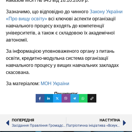
наказом МОН № 943 від 16.10.2009 р.
Зазначимо, що відповідно до чинного
Закону України
«Про вищу освіту»
всі ключові аспекти організації
навчального процесу входять до компетенції
університетів, а також є складовою їх академічної
автономії.
За інформацією уповноваженого органу з питань
освіти, кредитно-модульна система організації
навчального процесу у вищих навчальних закладах
скасована.
За матеріалом:
МОН України
Поширити:
ПОПЕРЕДНЯ
НАСТУПНА
Засідання Правління Громадської ради при МОН
Патріотична ініціатива «Всеукраїнська хвиля доброти»