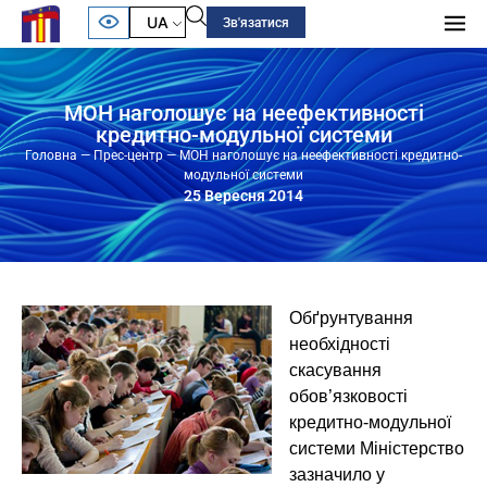
UA
Зв'язатися
МОН наголошує на неефективності
кредитно-модульної системи
Головна
—
Прес-центр
—
МОН наголошує на неефективності кредитно-
модульної системи
25 Вересня 2014
Обґрунтування
необхідності
скасування
обов’язковості
кредитно-модульної
системи Міністерство
зазначило у