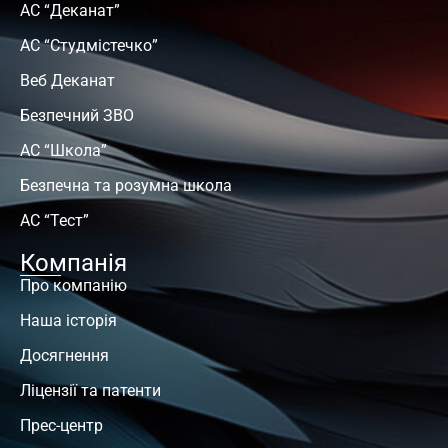
АС “Деканат”
АС “Студмістечко”
Веб Деканат
Безпечний ЗВО
АС “Школа”
Безпечна та розумна школа
АС “Тест”
Компанія
Про компанію
Наша історія
Досягнення
Ліцензії та патенти
Прес-центр