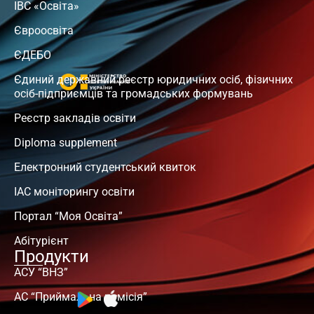
ІВС «Освіта»
Євроосвіта
ЄДЕБО
Єдиний державний реєстр юридичних осіб, фізичних
осіб-підприємців та громадських формувань
Реєстр закладів освіти
Diploma supplement
Електронний студентський квиток
ІАС моніторингу освіти
Портал “Моя Освіта”
Абітурієнт
Продукти
АСУ “ВНЗ”
АС “Приймальна комісія”