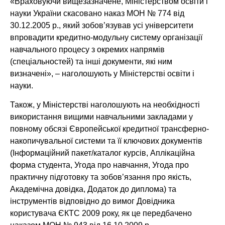
«Враховуючи вищезазначене, Міністерством освіти і
науки України скасовано наказ МОН № 774 від
30.12.2005 р., який зобов’язував усі університети
впровадити кредитно-модульну систему організації
навчального процесу з окремих напрямів
(спеціальностей) та інші документи, які ним
визначені», – наголошують у Міністерстві освіти і
науки.
Також, у Міністерстві наголошують на необхідності
використання вищими навчальними закладами у
повному обсязі Європейської кредитної трансферно-
накопичувальної системи та її ключових документів
(Інформаційний пакет/каталог курсів, Аплікаційна
форма студента, Угода про навчання, Угода про
практичну підготовку та зобов’язання про якість,
Академічна довідка, Додаток до диплома) та
інструментів відповідно до вимог Довідника
користувача ЄКТС 2009 року, як це передбачено