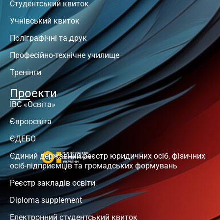
Студентський квиток
Учнівський квиток
Поліграфічні та друк
Професійно-технічне училище
Тренінги
Проекти
ІВС «Освіта»
Євроосвіта
ЄДЕБО
Єдиний державний реєстр юридичних осіб, фізичних
осіб-підприємців та громадських формувань
Реєстр закладів освіти
Diploma supplement
Електронний студентський квиток