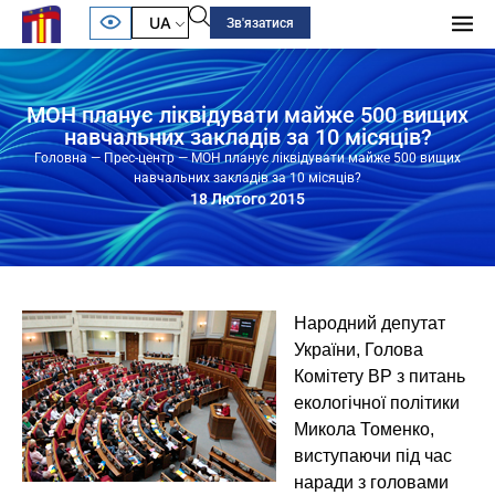
UA
Зв'язатися
МОН планує ліквідувати майже 500 вищих
навчальних закладів за 10 місяців?
Головна
—
Прес-центр
—
МОН планує ліквідувати майже 500 вищих
навчальних закладів за 10 місяців?
18 Лютого 2015
Народний депутат
України, Голова
Комітету ВР з питань
екологічної політики
Микола Томенко,
виступаючи під час
наради з головами