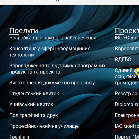
Послуги
Проек
Розробка програмного забезпечення
ІВС «Освіт
Консалтинг у сфері інформаційних
Євроосвіт
технологій
ЄДЕБО
Впровадження та підтримка програмних
Єдиний д
продуктів та проектів
осіб, фізи
Виготовлення документів про освіту
громадсь
Студентський квиток
Реєстр за
Учнівський квиток
Diploma s
Поліграфічні та друк
Електронн
Професійно-технічне училище
ІАС моніт
Тренінги
Портал “М