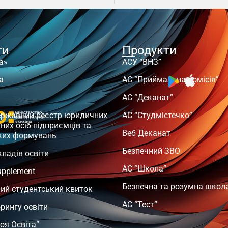
ти
Продукти
а»
АСУ “ВНЗ”
а
АС “Приймальна комісія”
АС “Деканат”
ержавний реєстр юридичних
АС “Студмістечко”
чних осіб-підприємців та
Веб Деканат
ких формувань
Безпечний ЗВО
кладів освіти
АС “Школа”
upplement
Безпечна та розумна школ
ий студентський квиток
АС “Тест”
орингу освіти
оя Освіта”