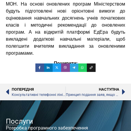
МОН. На основі оновлених програм Міністерством
будуть підготовлені нові орієнтовні вимоги до
оцінювання навчальних досягнень учнів початкових
класів і методичні рекомендації до оновлених
програм. А на відкритій платформі ЕдЕра будуть
викладені додаткові навчальні матеріали, щоб
полегшити вчителям викладання за оновленими
програмами.
Поширити:
ПОПЕРЕДНЯ
НАСТУПНА
Консультативні телефонні лінії МОН щодо вступу 2016
Принцип подання заяв, якщо в документах абітурієнта вказані різні прізвища
Послуги
Розробка програмного забезпечення