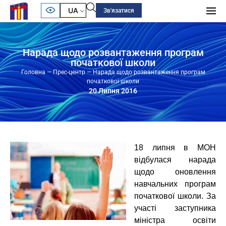
UA
Зв'язатися
Нарада щодо розвантаження програм
початкової школи
Головна
—
Прес-центр
—
Нарада щодо розвантаження програм
початкової школи
20 Липня 2016
18 липня в МОН
відбулася нарада
щодо оновлення
навчальних програм
початкової школи. За
участі заступника
міністра освіти