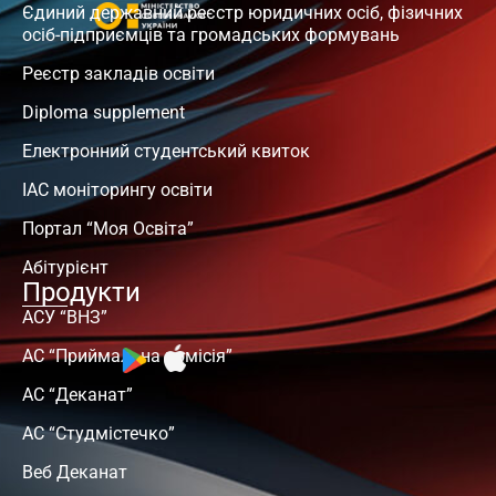
Єдиний державний реєстр юридичних осіб, фізичних
осіб-підприємців та громадських формувань
Реєстр закладів освіти
Diploma supplement
Електронний студентський квиток
ІАС моніторингу освіти
Портал “Моя Освіта”
Абітурієнт
Продукти
АСУ “ВНЗ”
АС “Приймальна комісія”
АС “Деканат”
АС “Студмістечко”
Веб Деканат