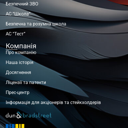
Безпечний ЗВО
АС “Школа”
Безпечна та розумна школа
АС “Тест”
Компанія
Про компанію
Наша історія
Досягнення
Ліцензії та патенти
Прес-центр
Інформація для акціонерів та стейкхолдерів