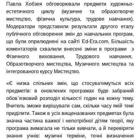
Павла Хобзея обговорювали предмети художньо-
естетичного циклу (музичне та образотворче
мистецтво, фізична культура, трудове навчання).
Модератори представили результати другого етапу
публічного обговорення змін до навчальних програм,
що були оприлюднені на сайті Ed-Era.com. Більшість
коментаторів схвалили внесені зміни в програми з
Фізичного виховання, Трудового навчання,
Образотворчого мистецтва, Музичного мистецтва та
інтегрованого курсу Мистецтво.
«Є низка спільних змін, що стосуватимуться всіх
предметів: в оновлених програмах буде забраний
обов`язковий розподіл кількості годин на кожну тему.
Вчитель зможе вирішувати сам, скільки часу якій темі
приділити. Також в усіх вищеназваних предметах була
значна частина важкої і непотрібної дітям теорії, яку
програма вимагала не тільки вивчати, а й перевіряти
знання учнів: музичні терміни, точні визначення