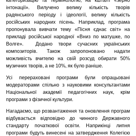
категоризацію та термінологію, на кшталт «зерно
інтонації». Вилучено велику кількість творів
радянського періоду і ідеології, велику кількість
російських народних пісень. Наприклад, програма
пропонувала вивчати тему «Пісня єднає світ» на
прикладі російської народної «Вниз по матушке, по
Волге». Додано твори сучасних українських
композиторів. Також запропоновано надати
можливість вчителю на свій розсуд обирати 50%
музичних творів, а не 10%, як було раніше.
Усі перераховані програми були опрацьовані
модераторами спільно з науковими консультантами
Національної академії педагогічних наук, крім
програми з фізичної культури.
Нагадаємо, що розвантаження та оновлення програм
відбувається відповідно до чинного Державного
стандарту початкової освіти. Наприкінці липня
програми будуть винесені на затвердження Колегією