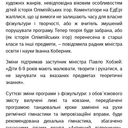
художніх жанрів, невідповідна віковим особливостям
дітей історія Олімпійських ігор. Коментатори на ЕдЕрі
жалілися, що ці вимоги не залишають часу для власне
фізкультури і творчості, або ж вчитель змушений
порушувати програму. Тепер теорія буде забрана, або
(як історія Олімпійських ігор) перенесена в старші
класи та інші предмети, – повідомила радник міністра
освіти і науки Іванна Коберник.
Зміни підтримав заступник міністра Павло Хобзей:
«Діти 6-9 років мають малювати, творити і рухатися, а
не заучувати на вказаних предметах теоретичні
знання».
Суттєві зміни програми з фізкультури: з обов`язкового
змісту вилучені лижі та ковзани, передбачені
програмою танцювальні кроки замінені на рухи
ритмічної гімнастики та імпровізаційні вправи, буде
рекомендована дихальна гімнастика, збагачено
сучасними іграми розділ «Активний відпочинок»,