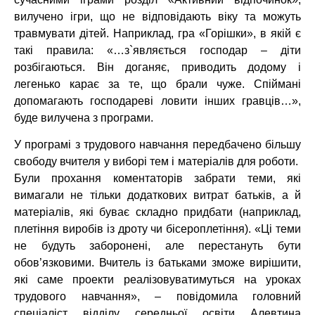
вилучено ігри, що не відповідають віку та можуть
травмувати дітей. Наприклад, гра «Горішки», в якій є
такі правила: «…з`являється господар – діти
розбігаються. Він доганяє, приводить додому і
легенько карає за те, що брали чуже. Спіймані
допомагають господареві ловити інших гравців…»,
буде вилучена з програми.
У програмі з трудового навчання передбачено більшу
свободу вчителя у виборі тем і матеріалів для роботи.
Були прохання коментаторів забрати теми, які
вимагали не тільки додаткових витрат батьків, а й
матеріалів, які буває складно придбати (наприклад,
плетіння виробів із дроту чи бісероплетіння). «Ці теми
не будуть заборонені, але перестануть бути
обов’язковими. Вчитель із батьками зможе вирішити,
які саме проекти реалізовуватимуться на уроках
трудового навчання», – повідомила головний
спеціаліст відділу середньої освіти Алевтина