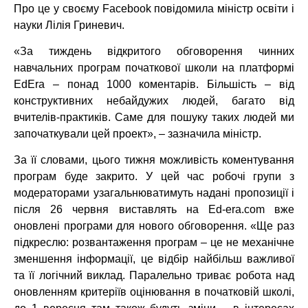
Про це у своєму Facebook повідомила міністр освіти і
науки Лілія Гриневич.
«За тиждень відкритого обговорення чинних
навчальних програм початкової школи на платформі
EdEra – понад 1000 коментарів. Більшість – від
конструктивних небайдужих людей, багато від
вчителів-практиків. Саме для пошуку таких людей ми
започаткували цей проект», – зазначила міністр.
За її словами, цього тижня можливість коментування
програм буде закрито. У цей час робочі групи з
модераторами узагальнюватимуть надані пропозиції і
після 26 червня виставлять на Ed-era.com вже
оновлені програми для нового обговорення. «Ще раз
підкреслю: розвантаження програм – це не механічне
зменшення інформації, це відбір найбільш важливої
та її логічний виклад. Паралельно триває робота над
оновленням критеріїв оцінювання в початковій школі,