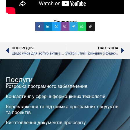
Поширити:
ПОПЕРЕДНЯ
НАСТУПНА
Щодо умов для абітурієнтів з Криму, – Лілія Гриневич
Зустріч Лілії Гриневич з федеральним міністром освіти і досліджень Німеччини
Послуги
Розробка програмного забезпечення
Консалтинг у сфері інформаційних технологій
Впровадження та підтримка програмних продуктів
та проектів
Виготовлення документів про освіту