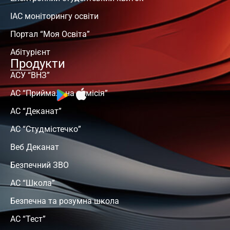
ІАС моніторингу освіти
Портал “Моя Освіта”
Абітурієнт
Продукти
АСУ “ВНЗ”
АС “Приймальна комісія”
АС “Деканат”
АС “Студмістечко”
Веб Деканат
Безпечний ЗВО
АС “Школа”
Безпечна та розумна школа
АС “Тест”