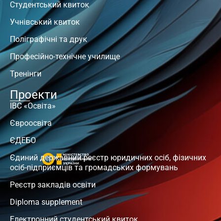
Студентський квиток
Учнівський квиток
Поліграфічні та друк
Професійно-технічне училище
Тренінги
Проекти
ІВС «Освіта»
Євроосвіта
ЄДЕБО
Єдиний державний реєстр юридичних осіб, фізичних
осіб-підприємців та громадських формувань
Реєстр закладів освіти
Diploma supplement
Електронний студентський квиток