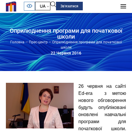
UA
Зв'язатися
Оприлюднення програми для початкової
школи
Головна
—
Прес-центр
—
Оприлюднення програми для початкової
школи
22 Червня 2016
26 червня на сайті
Ed-era з метою
нового обговорення
будуть опубліковані
оновлені навчальні
програми для
початкової школи.