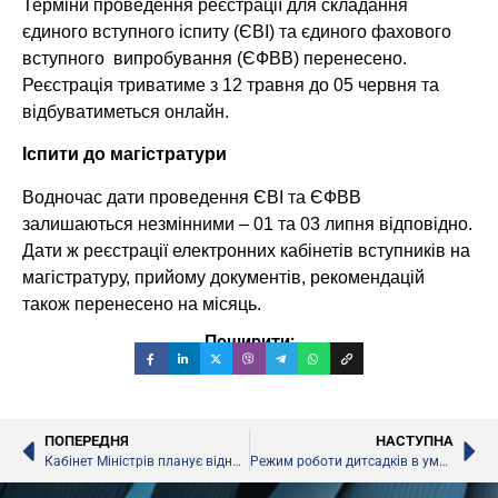
Терміни проведення реєстрації для складання
єдиного вступного іспиту (ЄВІ) та єдиного фахового
вступного випробування (ЄФВВ) перенесено.
Реєстрація триватиме з 12 травня до 05 червня та
відбуватиметься онлайн.
Іспити до магістратури
Водночас дати проведення ЄВІ та ЄФВВ
залишаються незмінними – 01 та 03 липня відповідно.
Дати ж реєстрації електронних кабінетів вступників на
магістратуру, прийому документів, рекомендацій
також перенесено на місяць.
Поширити:
ПОПЕРЕДНЯ
НАСТУПНА
Кабінет Міністрів планує відновити роботу дитячих садочків з 25 травня
Режим роботи дитсадків в умовах адаптивного карантину