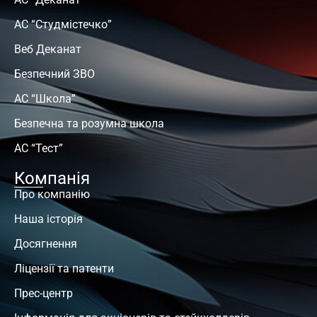
АС “Студмістечко”
Веб Деканат
Безпечний ЗВО
АС “Школа”
Безпечна та розумна школа
АС “Тест”
Компанія
Про компанію
Наша історія
Досягнення
Ліцензії та патенти
Прес-центр