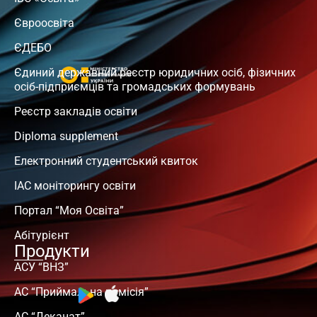
Євроосвіта
ЄДЕБО
Єдиний державний реєстр юридичних осіб, фізичних
осіб-підприємців та громадських формувань
Реєстр закладів освіти
Diploma supplement
Електронний студентський квиток
ІАС моніторингу освіти
Портал “Моя Освіта”
Абітурієнт
Продукти
АСУ “ВНЗ”
АС “Приймальна комісія”
АС “Деканат”