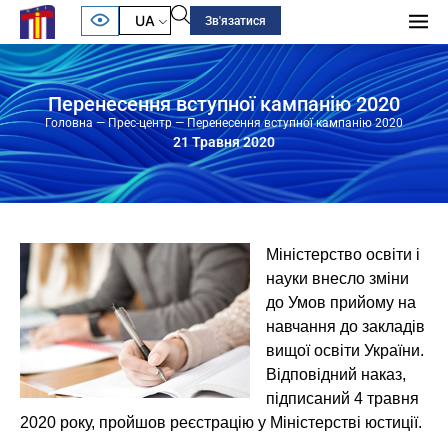
UA
Зв'язатися
Перенесення вступної кампанію 2020
Головна
—
Прес-центр
—
Перенесення вступної кампанію 2020
21 Травня 2020
Міністерство освіти і
науки внесло зміни
до Умов прийому на
навчання до закладів
вищої освіти України.
Відповідний наказ,
підписаний 4 травня
2020 року, пройшов реєстрацію у Міністерстві юстиції.