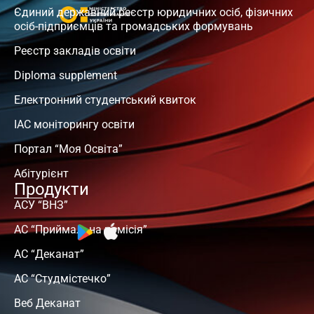
Єдиний державний реєстр юридичних осіб, фізичних
осіб-підприємців та громадських формувань
Реєстр закладів освіти
Diploma supplement
Електронний студентський квиток
ІАС моніторингу освіти
Портал “Моя Освіта”
Абітурієнт
Продукти
АСУ “ВНЗ”
АС “Приймальна комісія”
АС “Деканат”
АС “Студмістечко”
Веб Деканат