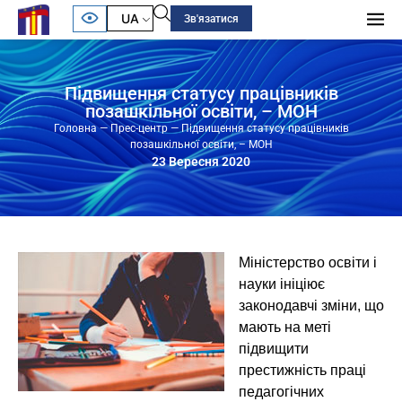
UA
Зв'язатися
Підвищення статусу працівників
позашкільної освіти, – МОН
Головна
—
Прес-центр
—
Підвищення статусу працівників
позашкільної освіти, – МОН
23 Вересня 2020
Міністерство освіти і
науки ініціює
законодавчі зміни, що
мають на меті
підвищити
престижність праці
педагогічних