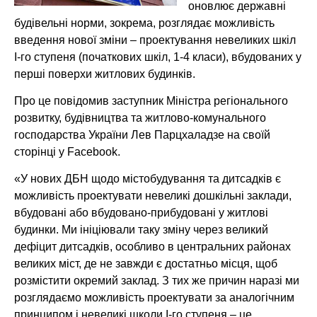
оновлює державні
будівельні норми, зокрема, розглядає можливість
введення нової зміни – проектування невеликих шкіл
І-го ступеня (початкових шкіл, 1-4 класи), вбудованих у
перші поверхи житлових будинків.
Про це повідомив заступник Міністра регіонального
розвитку, будівництва та житлово-комунального
господарства України Лев Парцхаладзе на своїй
сторінці у Facebook.
«У нових ДБН щодо містобудування та дитсадків є
можливість проектувати невеликі дошкільні заклади,
вбудовані або вбудовано-прибудовані у житлові
будинки. Ми ініціювали таку зміну через великий
дефіцит дитсадків, особливо в центральних районах
великих міст, де не завжди є достатньо місця, щоб
розмістити окремий заклад. З тих же причин наразі ми
розглядаємо можливість проектувати за аналогічним
принципом і невеликі школи І-го ступеня – це