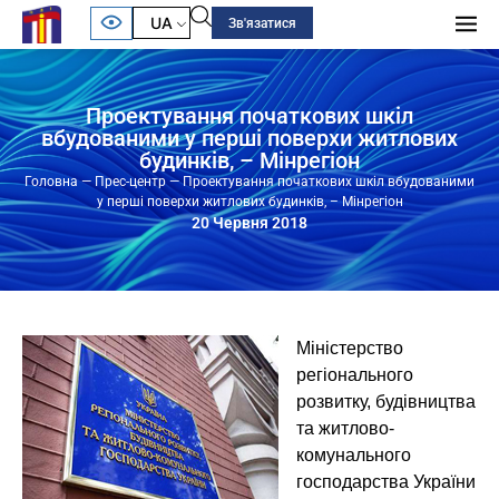
UA
Зв'язатися
Проектування початкових шкіл
вбудованими у перші поверхи житлових
будинків, – Мінрегіон
Головна
—
Прес-центр
—
Проектування початкових шкіл вбудованими
у перші поверхи житлових будинків, – Мінрегіон
20 Червня 2018
Міністерство
регіонального
розвитку, будівництва
та житлово-
комунального
господарства України