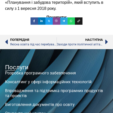
«Планування і забудова територій», який вступить в
силу з 1 вересня 2018 року.
Поширити:
ПОПЕРЕДНЯ
НАСТУПНА
Якісна освіта під час перебування в лікарнях – МОН та МОЗ спільно працюють над необхідними змінами
Заходи проти політичної агітації у закладах освіти, – МОН
Послуги
Розробка програмного забезпечення
Консалтинг у сфері інформаційних технологій
Впровадження та підтримка програмних продуктів
та проектів
Виготовлення документів про освіту