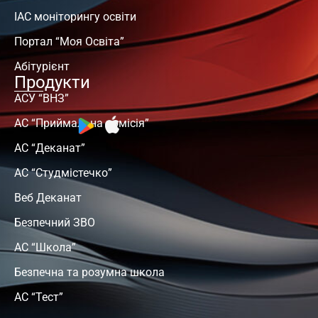
ІАС моніторингу освіти
Портал “Моя Освіта”
Абітурієнт
Продукти
АСУ “ВНЗ”
АС “Приймальна комісія”
АС “Деканат”
АС “Студмістечко”
Веб Деканат
Безпечний ЗВО
АС “Школа”
Безпечна та розумна школа
АС “Тест”