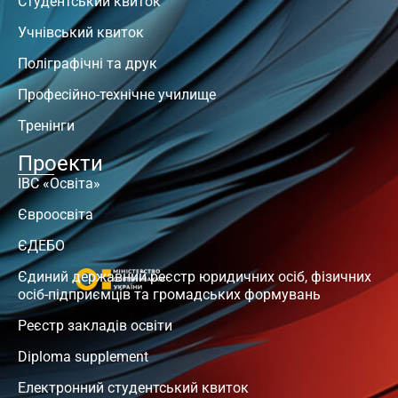
Студентський квиток
Учнівський квиток
Поліграфічні та друк
Професійно-технічне училище
Тренінги
Проекти
ІВС «Освіта»
Євроосвіта
ЄДЕБО
Єдиний державний реєстр юридичних осіб, фізичних
осіб-підприємців та громадських формувань
Реєстр закладів освіти
Diploma supplement
Електронний студентський квиток