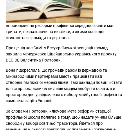
впровадження реформи профільної середньої освіти має
тривати, незважаючи на виклики, з якими сьогодні
стикаються громади та держава.
Про це під час Саміту Всеукраїнської асоціації громад
заявила менеджерка Швейцарсько-українського проєкту
DECIDE Валентина Полторак.
Вона підкреслила, що громади разом із державою та
міжнародними партнерами мають працювати над
створенням якісної мережі ліцеїв. Такі заклади повинні стати
для старшокласників не лише місцем здобуття освіти, а й
простором для усвідомленого вибору майбутньої професії та
самореалізації в Україні.
За словами Полторак, ключова мета реформи старшої
профільної школи полягає в тому, щоб надати учням більше
свободи у виборі освітньої траєкторії. Йдеться про
зменшення кількості другорядних предметів і поглиблене