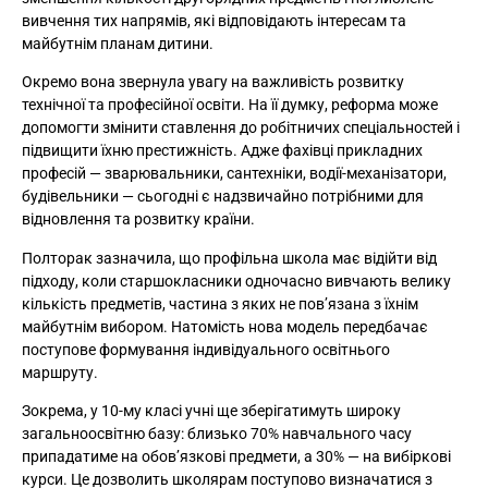
вивчення тих напрямів, які відповідають інтересам та
майбутнім планам дитини.
Окремо вона звернула увагу на важливість розвитку
технічної та професійної освіти. На її думку, реформа може
допомогти змінити ставлення до робітничих спеціальностей і
підвищити їхню престижність. Адже фахівці прикладних
професій — зварювальники, сантехніки, водії-механізатори,
будівельники — сьогодні є надзвичайно потрібними для
відновлення та розвитку країни.
Полторак зазначила, що профільна школа має відійти від
підходу, коли старшокласники одночасно вивчають велику
кількість предметів, частина з яких не пов’язана з їхнім
майбутнім вибором. Натомість нова модель передбачає
поступове формування індивідуального освітнього
маршруту.
Зокрема, у 10-му класі учні ще зберігатимуть широку
загальноосвітню базу: близько 70% навчального часу
припадатиме на обов’язкові предмети, а 30% — на вибіркові
курси. Це дозволить школярам поступово визначатися з