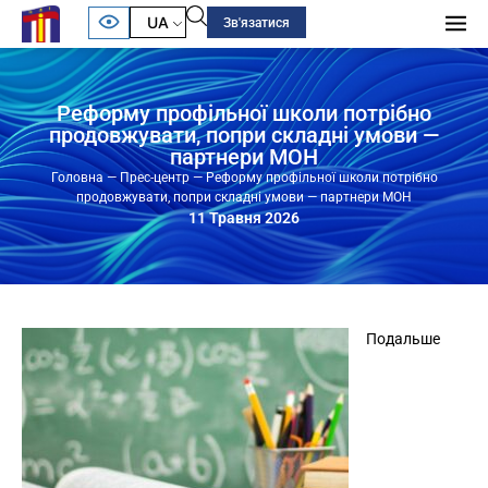
UA
Зв'язатися
Реформу профільної школи потрібно
продовжувати, попри складні умови —
партнери МОН
Головна
—
Прес-центр
—
Реформу профільної школи потрібно
продовжувати, попри складні умови — партнери МОН
11 Травня 2026
Подальше