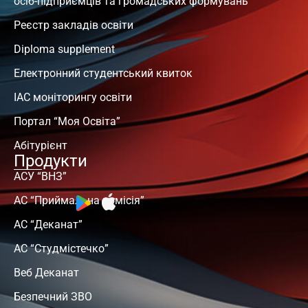
осіб-підприємців та громадських формувань
Реєстр закладів освіти
Diploma supplement
Електронний студентський квиток
ІАС моніторингу освіти
Портал “Моя Освіта”
Абітурієнт
Продукти
АСУ “ВНЗ”
АС “Приймальна комісія”
АС “Деканат”
АС “Студмістечко”
Веб Деканат
Безпечний ЗВО