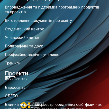
Впровадження та підтримка програмних продуктів
та проектів
Виготовлення документів про освіту
Студентський квиток
Учнівський квиток
Поліграфічні та друк
Професійно-технічне училище
Тренінги
Проекти
ІВС «Освіта»
Євроосвіта
ЄДЕБО
Єдиний державний реєстр юридичних осіб, фізичних