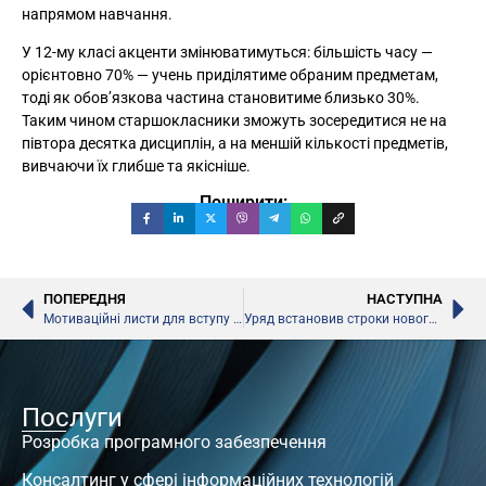
напрямом навчання.
У 12-му класі акценти змінюватимуться: більшість часу —
орієнтовно 70% — учень приділятиме обраним предметам,
тоді як обов’язкова частина становитиме близько 30%.
Таким чином старшокласники зможуть зосередитися не на
півтора десятка дисциплін, а на меншій кількості предметів,
вивчаючи їх глибше та якісніше.
Поширити:
ПОПЕРЕДНЯ
НАСТУПНА
Мотиваційні листи для вступу до коледжів подаватимуть за рішенням закладу
Уряд встановив строки нового навчального року в школах
Послуги
Розробка програмного забезпечення
Консалтинг у сфері інформаційних технологій