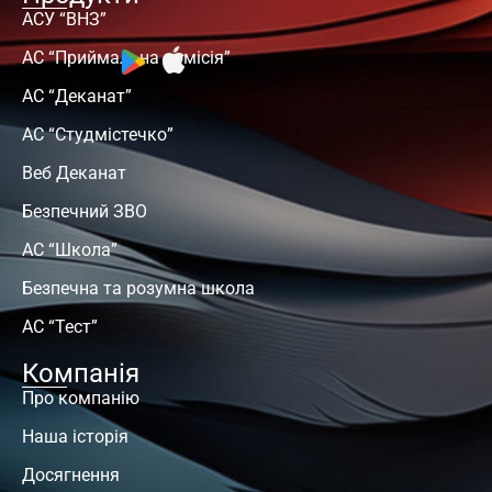
АСУ “ВНЗ”
АС “Приймальна комісія”
АС “Деканат”
АС “Студмістечко”
Веб Деканат
Безпечний ЗВО
АС “Школа”
Безпечна та розумна школа
АС “Тест”
Компанія
Про компанію
Наша історія
Досягнення