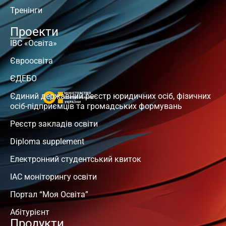
Тренінги
Проекти
ІВС «Освіта»
Євроосвіта
ЄДЕБО
Єдиний державний реєстр юридичних осіб, фізичних
осіб-підприємців та громадських формувань
Реєстр закладів освіти
Diploma supplement
Електронний студентський квиток
ІАС моніторингу освіти
Портал “Моя Освіта”
Абітурієнт
Продукти