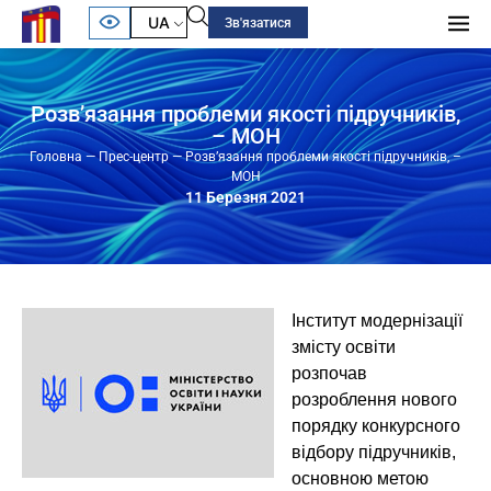
UA
Зв'язатися
Розв’язання проблеми якості підручників,
– МОН
Головна
—
Прес-центр
—
Розв’язання проблеми якості підручників, –
МОН
11 Березня 2021
Інститут модернізації
змісту освіти
розпочав
розроблення нового
порядку конкурсного
відбору підручників,
основною метою