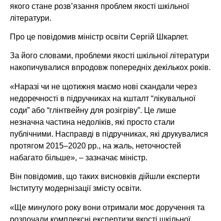
якого стане розв’язання проблем якості шкільної
літератури.
Про це повідомив міністр освіти Сергій Шкарлет.
За його словами, проблеми якості шкільної літератури
накопичувалися впродовж попередніх декількох років.
«Наразі чи не щотижня маємо нові скандали через
недоречності в підручниках на кшталт “лікувальної
соди” або “глінтвейну для розігріву”. Це лише
незначна частина недоліків, які просто стали
публічними. Насправді в підручниках, які друкувалися
протягом 2015–2020 рр., на жаль, неточностей
набагато більше», – зазначає міністр.
Він повідомив, що таких висновків дійшли експерти
Інституту модернізації змісту освіти.
«Ще минулого року вони отримали моє доручення та
розпочали комплексні експертизи якості шкільної