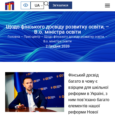
UA
Зв'язатися
Щодо фінського досвіду розвитку освіти, –
В.о. міністра освіти
Головна
—
Прес-центр
—
Щодо фінського досвіду розвитку освіти, –
В.о. міністра освіти
2 Грудня 2020
Фінський досвід
багато в чому є
взірцем для шкільної
реформи в Україні, з
ним пов’язано багато
елементів нашої
реформи Нової