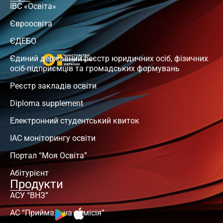
ІВС «Освіта»
Євроосвіта
ЄДЕБО
Єдиний державний реєстр юридичних осіб, фізичних
осіб-підприємців та громадських формувань
Реєстр закладів освіти
Diploma supplement
Електронний студентський квиток
ІАС моніторингу освіти
Портал “Моя Освіта”
Абітурієнт
Продукти
АСУ “ВНЗ”
АС “Приймальна комісія”