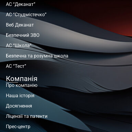
АС “Деканат”
АС “Студмістечко”
Веб Деканат
Безпечний ЗВО
АС “Школа”
Безпечна та розумна школа
АС “Тест”
Компанія
Про компанію
Наша історія
Досягнення
Ліцензії та патенти
Прес-центр