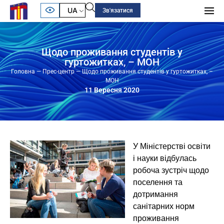
UA
Зв'язатися
Щодо проживання студентів у
гуртожитках, – МОН
Головна
—
Прес-центр
—
Щодо проживання студентів у гуртожитках, –
МОН
11 Вересня 2020
У Міністерстві освіти
і науки відбулась
робоча зустріч щодо
поселення та
дотримання
санітарних норм
проживання