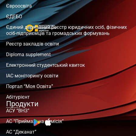
Євроосвіта
ЄДЕБО
Єдиний державний реєстр юридичних осіб, фізичних
осіб-підприємців та громадських формувань
Реєстр закладів освіти
Diploma supplement
Електронний студентський квиток
ІАС моніторингу освіти
Портал “Моя Освіта”
Абітурієнт
Продукти
АСУ “ВНЗ”
АС “Приймальна комісія”
АС “Деканат”