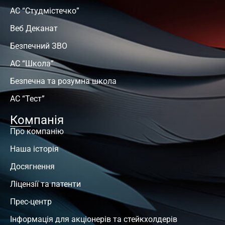
АС “Студмістечко”
Веб Деканат
Безпечний ЗВО
АС “Школа”
Безпечна та розумна школа
АС “Тест”
Компанія
Про компанію
Наша історія
Досягнення
Ліцензії та патенти
Прес-центр
Інформація для акціонерів та стейкхолдерів