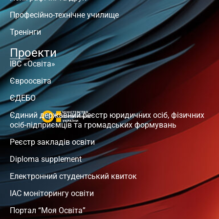
Професійно-технічне училище
Тренінги
Проекти
ІВС «Освіта»
Євроосвіта
ЄДЕБО
Єдиний державний реєстр юридичних осіб, фізичних
осіб-підприємців та громадських формувань
Реєстр закладів освіти
Diploma supplement
Електронний студентський квиток
ІАС моніторингу освіти
Портал “Моя Освіта”