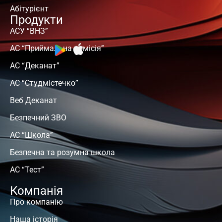
Абітурієнт
Продукти
АСУ “ВНЗ”
АС “Приймальна комісія”
АС “Деканат”
АС “Студмістечко”
Веб Деканат
Безпечний ЗВО
АС “Школа”
Безпечна та розумна школа
АС “Тест”
Компанія
Про компанію
Наша історія