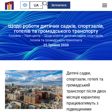
UA
Зв'язатися
Щодо роботи дитячих садків, спортзалів,
готелів та громадського транспорту
Головна
—
Прес-центр
—
Щодо роботи дитячих садків, спортзалів,
готелів та громадського транспорту
25 Травня 2020
Дитячі садки,
спортзали, готелі та
громадський
транспорт після двох
місяців карантину
працюватимуть з
підвищеними