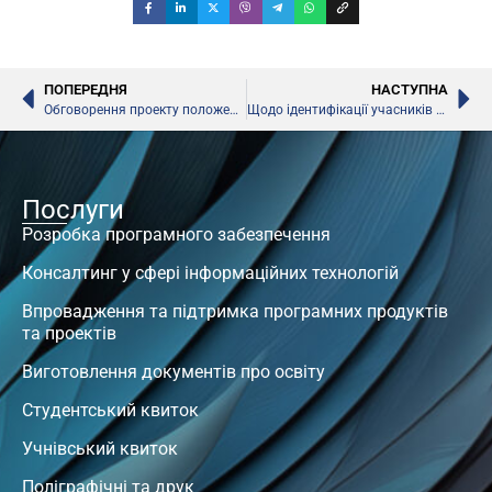
ПОПЕРЕДНЯ
НАСТУПНА
Обговорення проекту положення про центр професійного розвитку педагогічних працівників, – МОН
Щодо ідентифікації учасників ЗНО
Послуги
Розробка програмного забезпечення
Консалтинг у сфері інформаційних технологій
Впровадження та підтримка програмних продуктів
та проектів
Виготовлення документів про освіту
Студентський квиток
Учнівський квиток
Поліграфічні та друк