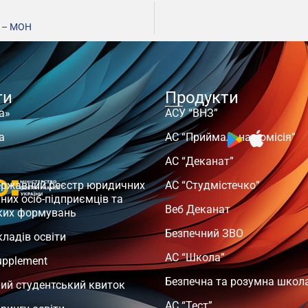
, – МОН
ти
Продукти
а»
АСУ “ВНЗ”
а
АС “Приймальна комісія”
АС “Деканат”
ержавний реєстр юридичних
АС “Студмістечко”
чних осіб-підприємців та
Веб Деканат
ких формувань
Безпечний ЗВО
кладів освіти
АС “Школа”
upplement
Безпечна та розумна школ
ий студентський квиток
АС “Тест”