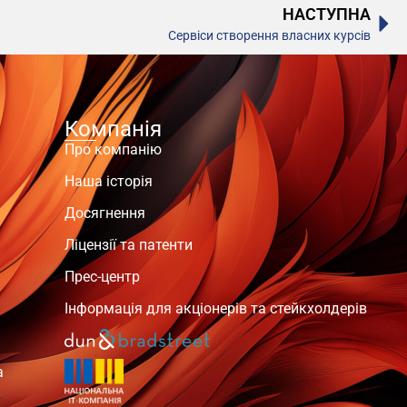
НАСТУПНА
Сервіси створення власних курсів
Компанія
Про компанію
Наша історія
Досягнення
Ліцензії та патенти
Прес-центр
Інформація для акціонерів та стейкхолдерів
а