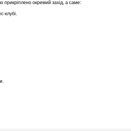
о прикріплено окремий захід, а саме:
с-клубі.
и.