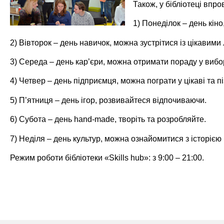
Також, у бібліотеці впр
1) Понеділок – день кін
2) Вівторок – день навичок, можна зустрітися із цікави
3) Середа – день кар’єри, можна отримати пораду у вибо
4) Четвер – день підприємця, можна пограти у цікаві та пі
5) П’ятниця – день ігор, розвивайтеся відпочиваючи.
6) Субота – день hand-made, творіть та розробляйте.
7) Неділя – день культур, можна ознайомитися з історією
Режим роботи бібліотеки «Skills hub»: з 9:00 – 21:00.