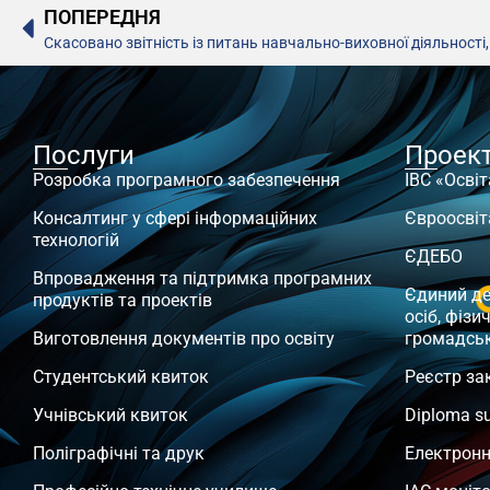
ПОПЕРЕДНЯ
Скасовано звітність із питань навчально-виховної діяльності
Послуги
Проек
Розробка програмного забезпечення
ІВС «Освіт
Консалтинг у сфері інформаційних
Євроосвіт
технологій
ЄДЕБО
Впровадження та підтримка програмних
Єдиний д
продуктів та проектів
осіб, фізи
Виготовлення документів про освіту
громадсь
Студентський квиток
Реєстр за
Учнівський квиток
Diploma s
Поліграфічні та друк
Електронн