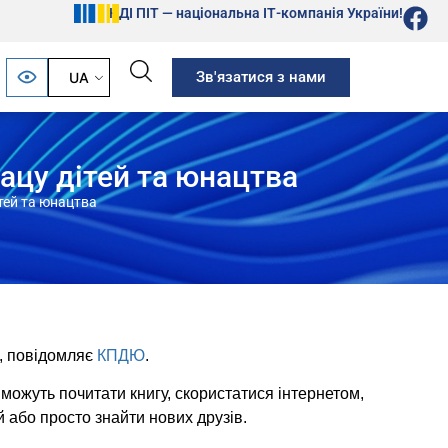
НДІ ПІТ — національна ІТ-компанія України!
Зв'язатися з нами
UA
лацу дітей та юнацтва
ітей та юнацтва
і, повідомляє
КПДЮ
.
я можуть почитати книгу, скористатися інтернетом,
 або просто знайти нових друзів.