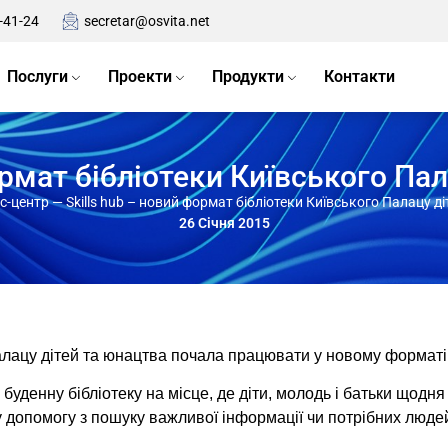
-41-24
secretar@osvita.net
Послуги
Проекти
Продукти
Контакти
ормат бібліотеки Київського Па
с-центр
—
Skills hub – новий формат бібліотеки Київського Палацу д
26 Січня 2015
Палацу дітей та юнацтва почала працювати у новому формат
 буденну бібліотеку на місце, де діти, молодь і батьки щодн
 допомогу з пошуку важливої інформації чи потрібних людей