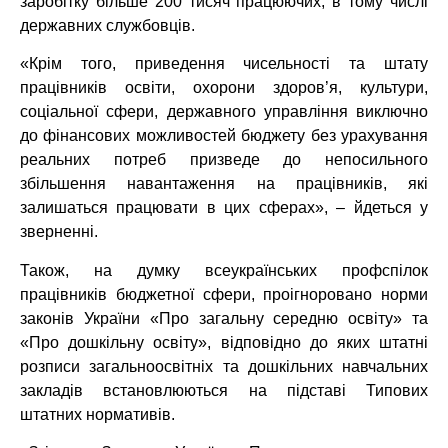
заробітку більше 200 тисяч працюючих, в тому числі
державних службовців.
«Крім того, приведення чисельності та штату
працівників освіти, охорони здоров’я, культури,
соціальної сфери, державного управління виключно
до фінансових можливостей бюджету без урахування
реальних потреб призведе до непосильного
збільшення навантаження на працівників, які
залишаться працювати в цих сферах», – йдеться у
зверненні.
Також, на думку всеукраїнських профспілок
працівників бюджетної сфери, проігноровано норми
законів України «Про загальну середню освіту» та
«Про дошкільну освіту», відповідно до яких штатні
розписи загальноосвітніх та дошкільних навчальних
закладів встановлюються на підставі Типових
штатних нормативів.