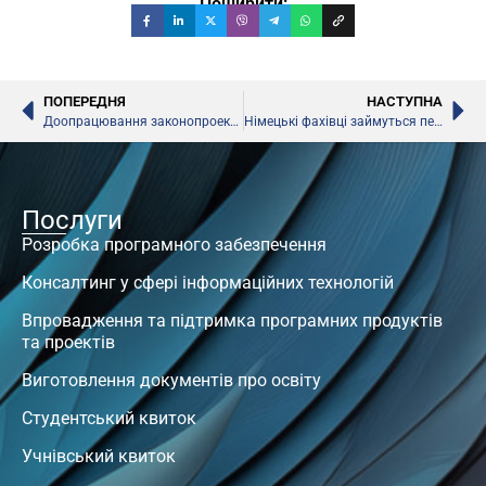
Поширити:
ПОПЕРЕДНЯ
НАСТУПНА
Доопрацювання законопроекту про наукову та науково-технічну діяльність
Німецькі фахівці займуться перепідготовкою робітничих кадрів на Львівщині
Послуги
Розробка програмного забезпечення
Консалтинг у сфері інформаційних технологій
Впровадження та підтримка програмних продуктів
та проектів
Виготовлення документів про освіту
Студентський квиток
Учнівський квиток