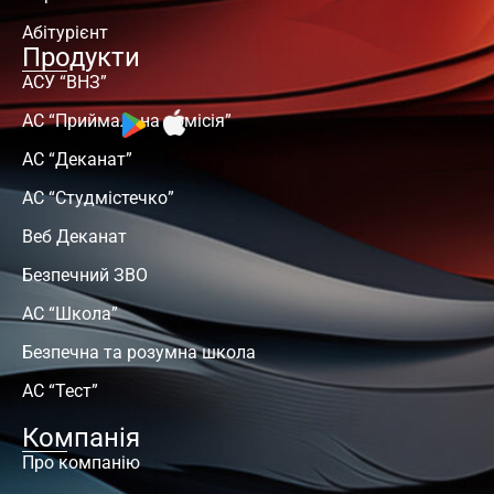
Абітурієнт
Продукти
АСУ “ВНЗ”
АС “Приймальна комісія”
АС “Деканат”
АС “Студмістечко”
Веб Деканат
Безпечний ЗВО
АС “Школа”
Безпечна та розумна школа
АС “Тест”
Компанія
Про компанію