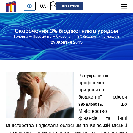
UA
Зв'язатися
Скорочення 3% бюджетників урядом
Головна
—
Прес-центр
—
Скорочення 3% бюджетників урядом
29 Жовтня 2015
Всеукраїнські
профспілки
працівників
бюджетної сфери
заявляють, що
Міністерство
фінансів та інші
міністерства надіслали обласним та Київській міській
державним адміністраціям листи із завданнями