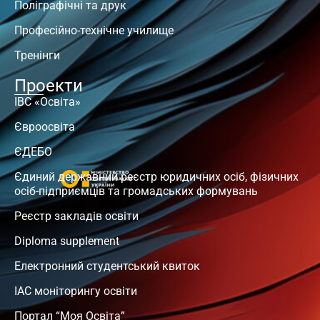
Поліграфічні та друк
Професійно-технічне училище
Тренінги
Проекти
ІВС «Освіта»
Євроосвіта
ЄДЕБО
Єдиний державний реєстр юридичних осіб, фізичних
осіб-підприємців та громадських формувань
Реєстр закладів освіти
Diploma supplement
Електронний студентський квиток
ІАС моніторингу освіти
Портал “Моя Освіта”