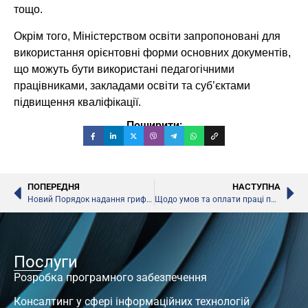
тощо.
Окрім того, Міністерством освіти запропоновані для
використання орієнтовні форми основних документів,
що можуть бути використані педагогічними
працівниками, закладами освіти та суб’єктами
підвищення кваліфікації.
Поширити:
ПОПЕРЕДНЯ
НАСТУПНА
Новий Порядок надання грифів літературі
Щодо умов та оплати праці працівників закладів освіти і науки в умовах карантину, – МОН
Послуги
Розробка програмного забезпечення
Консалтинг у сфері інформаційних технологій