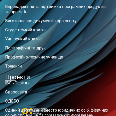
Впровадження та підтримка програмних продуктів
та проектів
Виготовлення документів про освіту
Студентський квиток
Учнівський квиток
Поліграфічні та друк
Професійно-технічне училище
Тренінги
Проекти
ІВС «Освіта»
Євроосвіта
ЄДЕБО
Єдиний державний реєстр юридичних осіб, фізичних
осіб-підприємців та громадських формувань