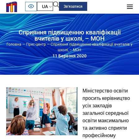
UA
Зв'язатися
Сприяння підвищенню кваліфікації
вчителів у школі, – МОН
Головна
—
Прес-центр
—
Сприяння підвищенню кваліфікації вчителів у
школі, – МОН
11 Березня 2020
Міністерство освіти
просить керівництво
усіх закладів
загальної середньої
освіти максимально
та активно сприяти
професійному