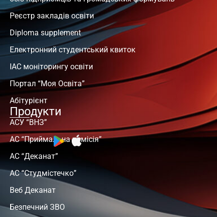
Реєстр закладів освіти
Diploma supplement
Електронний студентський квиток
ІАС моніторингу освіти
Портал “Моя Освіта”
Абітурієнт
Продукти
АСУ “ВНЗ”
АС “Приймальна комісія”
АС “Деканат”
АС “Студмістечко”
Веб Деканат
Безпечний ЗВО