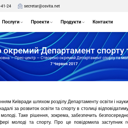
-41-24
secretar@osvita.net
Послуги
Проекти
Продукти
Контакти
 окремий Департамент спорту 
ловна
—
Прес-центр
—
Створено окремий Департамент спорту та мол
7 Червня 2017
нням Київради шляхом розділу Департаменту освіти і науки
адалі за розвиток освіти та спорту в столиці відповідатим
молоді. Таке рішення, зокрема, забезпечить безпосередн
ері молоді та спорту. Про це повідомила заступник гол