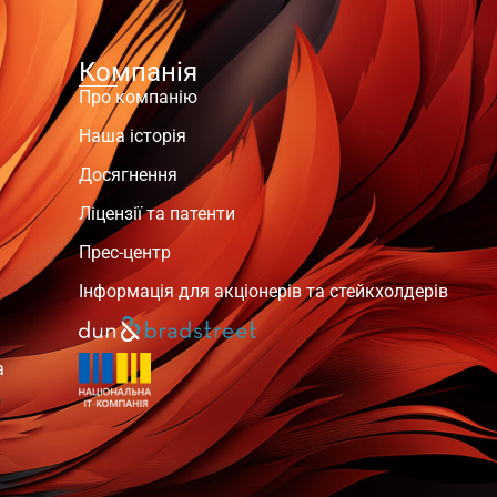
Компанія
Про компанію
Наша історія
Досягнення
Ліцензії та патенти
Прес-центр
Інформація для акціонерів та стейкхолдерів
а