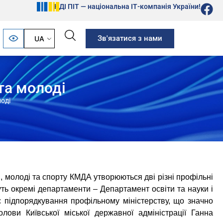
НДІ ПІТ — національна ІТ-компанія України!
Зв'язатися з нами
UA
та молоді
оді
, молоді та спорту КМДА утворюються дві різні профільні
уть окремі департаменти – Департамент освіти та науки і
є підпорядкування профільному міністерству, що значно
ови Київської міської державної адміністрації Ганна