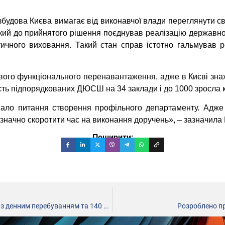
збудова Києва вимагає від виконавчої влади переглянути с
який до прийнятого рішення поєднував реалізацію державної
отичного виховання. Такий стан справ істотно гальмував 
го функціонального перенавантаження, адже в Києві знаход
сть підпорядкованих ДЮСШ на 34 заклади і до 1000 зросла кі
ало питання створення профільного департаменту. Адже 
значно скоротити час на виконання доручень», – зазначила
Поширити:
В Києві вже розпочали роботу 75 дитячих таборів відпочинку з денним перебуванням та 140 мовних таборів
Розроблено пр