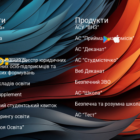
ти
Продукти
а»
АСУ “ВНЗ”
а
АС “Приймальна комісія”
АС “Деканат”
ержавний реєстр юридичних
АС “Студмістечко”
чних осіб-підприємців та
Веб Деканат
ких формувань
Безпечний ЗВО
кладів освіти
АС “Школа”
upplement
Безпечна та розумна школ
ий студентський квиток
АС “Тест”
орингу освіти
оя Освіта”
т