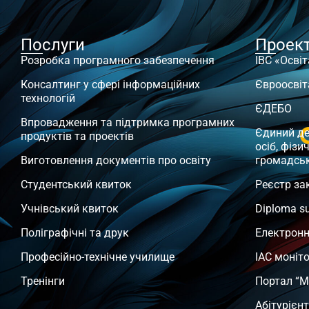
Послуги
Проек
Розробка програмного забезпечення
ІВС «Освіт
Консалтинг у сфері інформаційних
Євроосвіт
технологій
ЄДЕБО
Впровадження та підтримка програмних
Єдиний д
продуктів та проектів
осіб, фізи
Виготовлення документів про освіту
громадсь
Студентський квиток
Реєстр за
Учнівський квиток
Diploma s
Поліграфічні та друк
Електронн
Професійно-технічне училище
ІАС моніт
Тренінги
Портал “М
Абітурієн