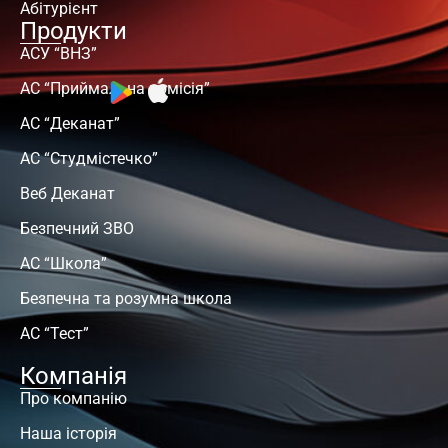
Абітурієнт
Продукти
АСУ “ВНЗ”
АС “Приймальна комісія”
АС “Деканат”
АС “Студмістечко”
Веб Деканат
Безпечний ЗВО
АС “Школа”
Безпечна та розумна школа
АС “Тест”
Компанія
Про компанію
Наша історія