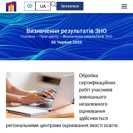
UA
Зв'язатися
Визначення результатів ЗНО
Головна
—
Прес-центр
—
Визначення результатів ЗНО
30 Червня 2020
Обробка
сертифікаційних
робіт учасників
зовнішнього
незалежного
оцінювання
здійснюється
регіональними центрами оцінювання якості освіти.