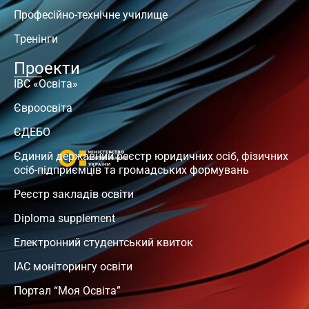
Професійно-технічне училище
Тренінги
Проекти
ІВС «Освіта»
Євроосвіта
ЄДЕБО
Єдиний державний реєстр юридичних осіб, фізичних
осіб-підприємців та громадських формувань
Реєстр закладів освіти
Diploma supplement
Електронний студентський квиток
ІАС моніторингу освіти
Портал “Моя Освіта”