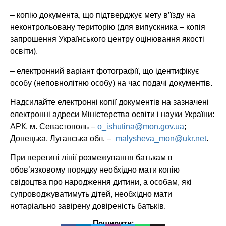
– копію документа, що підтверджує мету в’їзду на
неконтрольовану територію (для випускника – копія
запрошення Українського центру оцінювання якості
освіти).
– електронний варіант фотографії, що ідентифікує
особу (неповнолітню особу) на час подачі документів.
Надсилайте електронні копії документів на зазначені
електронні адреси Міністерства освіти і науки України:
АРК, м. Севастополь –
o_ishutina@mon.gov.ua
;
Донецька, Луганська обл. –
malysheva_mon@ukr.net
.
При перетині лінії розмежування батькам в
обов’язковому порядку необхідно мати копію
свідоцтва про народження дитини, а особам, які
супроводжуватимуть дітей, необхідно мати
нотаріально завірену довіреність батьків.
Поширити: