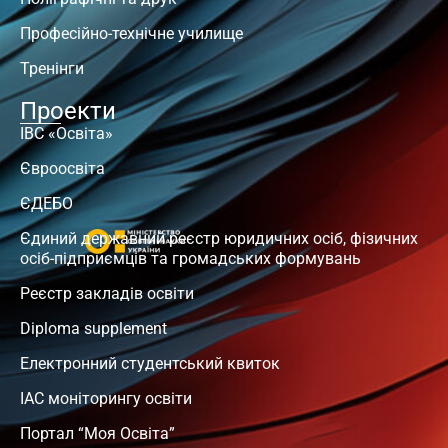
Професійно-технічне училище
Тренінги
Проекти
ІВС «Освіта»
Євроосвіта
ЄДЕБО
Єдиний державний реєстр юридичних осіб, фізичних
осіб-підприємців та громадських формувань
Реєстр закладів освіти
Diploma supplement
Електронний студентський квиток
ІАС моніторингу освіти
Портал “Моя Освіта”