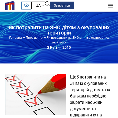
UA
Зв'язатися
Як потрапити на ЗНО дітям з окупованих
територій
Головна
—
Прес-центр
—
Як потрапити на ЗНО дітям з окупованих
територій
2 Квітня 2015
Щоб потрапити на
ЗНО із окупованих
територій дітям та їх
батькам необхідно
зібрати необхідні
документи та
відправити їх на