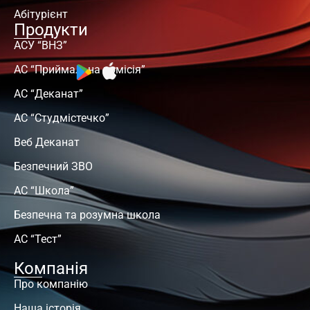
Абітурієнт
Продукти
АСУ “ВНЗ”
АС “Приймальна комісія”
АС “Деканат”
АС “Студмістечко”
Веб Деканат
Безпечний ЗВО
АС “Школа”
Безпечна та розумна школа
АС “Тест”
Компанія
Про компанію
Наша історія