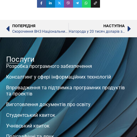
ПОПЕРЕДНЯ
НАСТУПНА
Скорочення ВНЗ Національним агентством із забезпечення якості вищої освіти, – прогноз Сергія Квіта
Нагорода у 20 тисяч доларів за вчительській талант
Послуги
Розробка програмного забезпечення
Консалтинг у сфері інформаційних технологій
Впровадження та підтримка програмних продуктів
та проектів
Виготовлення документів про освіту
Студентський квиток
Учнівський квиток
Поліграфічні та друк