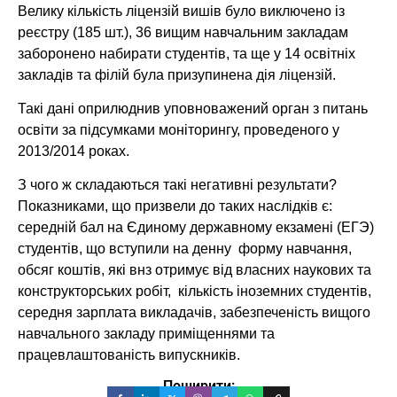
Велику кількість ліцензій вишів було виключено із
реєстру (185 шт.), 36 вищим навчальним закладам
заборонено набирати студентів, та ще у 14 освітніх
закладів та філій була призупинена дія ліцензій.
Такі дані оприлюднив уповноважений орган з питань
освіти за підсумками моніторингу, проведеного у
2013/2014 роках.
З чого ж складаються такі негативні результати?
Показниками, що призвели до таких наслідків є:
середній бал на Єдиному державному екзамені (ЕГЭ)
студентів, що вступили на денну форму навчання,
обсяг коштів, які внз отримує від власних наукових та
конструкторських робіт, кількість іноземних студентів,
середня зарплата викладачів, забезпеченість вищого
навчального закладу приміщеннями та
працевлаштованість випускників.
Поширити: