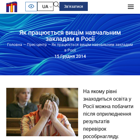
UA
Зв'язатися
Як працюється вищім навчальним
закладам в Росії
Головна
—
Прес-центр
—
Як працюється вищім навчальним закладам
в Росії
15 Грудня 2014
На якому рівні
знаходиться освіта у
Росії можна побачити
після оприлюднення
результатів
перевірок
рособрнагляду.