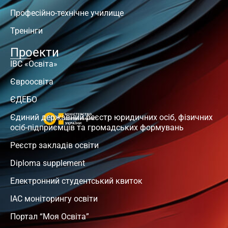
Професійно-технічне училище
Тренінги
Проекти
ІВС «Освіта»
Євроосвіта
ЄДЕБО
Єдиний державний реєстр юридичних осіб, фізичних
осіб-підприємців та громадських формувань
Реєстр закладів освіти
Diploma supplement
Електронний студентський квиток
ІАС моніторингу освіти
Портал “Моя Освіта”