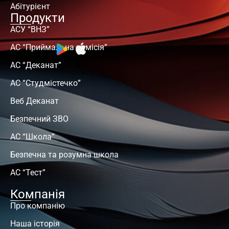
Абітурієнт
Продукти
АСУ “ВНЗ”
АС “Приймальна комісія”
АС “Деканат”
АС “Студмістечко”
Веб Деканат
Безпечний ЗВО
АС “Школа”
Безпечна та розумна школа
АС “Тест”
Компанія
Про компанію
Наша історія