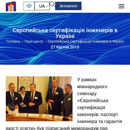
UA
Зв'язатися
Європейська сертифікація інженерів в
Україні
Головна
—
Прес-центр
—
Європейська сертифікація інженерів в Україні
27 Квітня 2015
У рамках
міжнародного
семінару
«Європейська
сертифікація
інженерів: паспорт
інженера та гарантія
якості освіти» був підписаний меморандум про