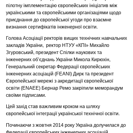
пілотну імплементацію європейських ініціатив між
українськими та європейськими організаціями щодо
приєднання до європейської угоди про взаємне
визнання сертифікатів інженерної освіти.
Голова Асоціації ректорів вищих технічних навчальних
закладів України, ректор НТУУ «КПІ» Михайло
Згуровський, президент Спілки наукових та
інженерних об’єднань України Микола Кирюхін,
Генеральний секретар Федерації європейських
інженерних асоціацій (FEANI) Дирк та президент
Європейської мережі з акредитації європейської
освіти (ЕNАЕЕ) Бернар Ремо закріпили меморандум
своїми підписами.
Цей захід став важливим кроком на шляху
європейської інтеграції української технічної освіти.
Починаючи з жовтня 2014 року Україна долучилася до
Федерації європейських інженерних асоціацій.