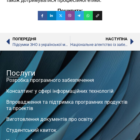
також дотримуватися професійної етики.
Поширити:
ПОПЕРЕДНЯ
НАСТУПНА
Підсумки ЗНО з української мови і літератури
Національне агентство із забезпечення якості вищої освіти
Послуги
Розробка програмного забезпечення
Консалтинг у сфері інформаційних технологій
Впровадження та підтримка програмних продуктів
та проектів
Виготовлення документів про освіту
Студентський квиток