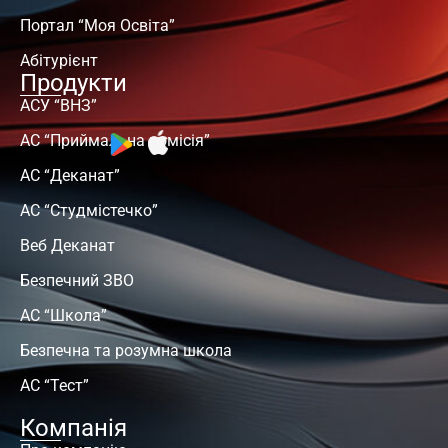
Портал “Моя Освіта”
Абітурієнт
Продукти
АСУ “ВНЗ”
АС “Приймальна комісія”
АС “Деканат”
АС “Студмістечко”
Веб Деканат
Безпечний ЗВО
АС “Школа”
Безпечна та розумна школа
АС “Тест”
Компанія