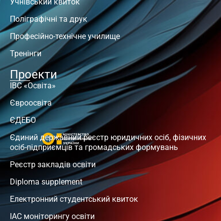
Учнівський квиток
Поліграфічні та друк
Професійно-технічне училище
Тренінги
Проекти
ІВС «Освіта»
Євроосвіта
ЄДЕБО
Єдиний державний реєстр юридичних осіб, фізичних
осіб-підприємців та громадських формувань
Реєстр закладів освіти
Diploma supplement
Електронний студентський квиток
ІАС моніторингу освіти