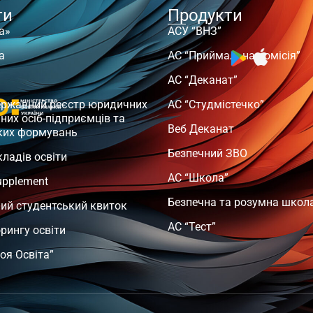
ти
Продукти
а»
АСУ “ВНЗ”
а
АС “Приймальна комісія”
АС “Деканат”
ержавний реєстр юридичних
АС “Студмістечко”
чних осіб-підприємців та
Веб Деканат
ких формувань
Безпечний ЗВО
кладів освіти
АС “Школа”
upplement
Безпечна та розумна школ
ий студентський квиток
АС “Тест”
орингу освіти
оя Освіта”
т