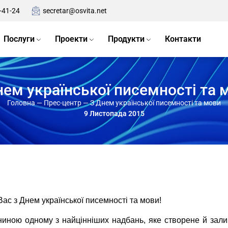
-41-24
secretar@osvita.net
Послуги
Проекти
Продукти
Контакти
нем української писемності та 
Головна
—
Прес-центр
—
З Днем української писемності та мови
9 Листопада 2015
ас з Днем української писемності та мови!
ниною одному з найцінніших надбань, яке створене й з