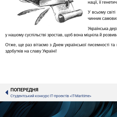
нації, її гене
У всьому світ
чинник самовиз
Українська дер
у нашому суспільстві зростав, щоб вона міцніла й розвив
Отже, ще раз вітаємо з Днем української писемності т
здобутків на славу Україні!
ПОПЕРЕДНЯ
Студентський конкурс ІТ-проектів «IT-Maritime»