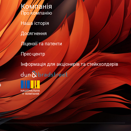
Компанія
Про компанію
Наша історія
Досягнення
Ліцензії та патенти
Прес-центр
Інформація для акціонерів та стейкхолдерів
а