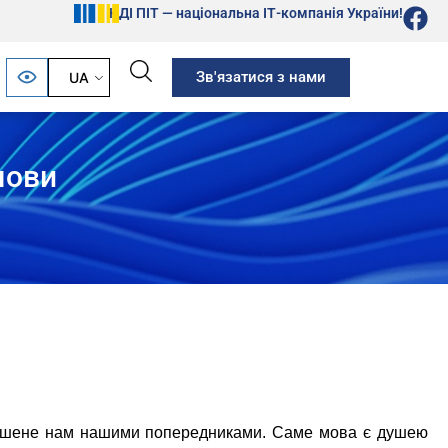
НДІ ПІТ — національна ІТ-компанія України!
Зв'язатися з нами
UA
мови
алишене нам нашими попередниками. Саме мова є душею