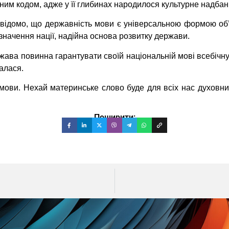
тичним кодом, адже у її глибинах народилося культурне надб
і відомо, що державність мови є універсальною формою об
начення нації, надійна основа розвитку держави.
жава повинна гарантувати своїй національній мові всебічну
алася.
а мови. Нехай материнське слово буде для всіх нас духовн
Поширити: