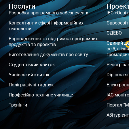
Послуги
Проек
Розробка програмного забезпечення
ІВС «Освіт
Консалтинг у сфері інформаційних
Євроосвіт
технологій
ЄДЕБО
Впровадження та підтримка програмних
Єдиний д
продуктів та проектів
осіб, фізи
Виготовлення документів про освіту
громадсь
Студентський квиток
Реєстр за
Учнівський квиток
Diploma s
Поліграфічні та друк
Електронн
Професійно-технічне училище
ІАС моніт
Тренінги
Портал “М
Абітурієн