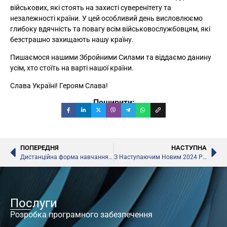
військових, які стоять на захисті суверенітету та
незалежності країни. У цей особливий день висловлюємо
глибоку вдячність та повагу всім військовослужбовцям, які
безстрашно захищають нашу країну.
Пишаємося нашими Збройними Силами та віддаємо данину
усім, хто стоїть на варті нашої країни.
Слава Україні! Героям Слава!
Поширити:
ПОПЕРЕДНЯ
НАСТУПНА
Дистанційна форма навчання замінить заочну
З Наступаючим Новим 2024 Роком!
Послуги
Розробка програмного забезпечення