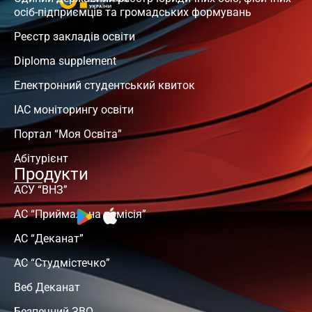
осіб-підприємців та громадських формувань
Реєстр закладів освіти
Diploma supplement
Електронний студентський квиток
ІАС моніторингу освіти
Портал “Моя Освіта”
Абітурієнт
Продукти
АСУ “ВНЗ”
АС “Приймальна комісія”
АС “Деканат”
АС “Студмістечко”
Веб Деканат
Безпечний ЗВО