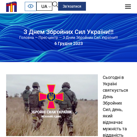
UA
Зв'язатися
З Днем Збройних Сил України!!!
Головна
—
Прес-центр
—
З Днем Збройних Сил України!!!
6 Грудня 2023
Сьогодні в
Україні
святкується
День
Збройних
Сил, день,
який
відзначає
мужність та
відданість