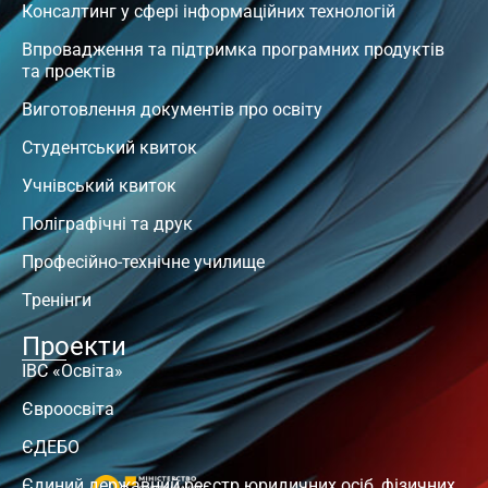
Консалтинг у сфері інформаційних технологій
Впровадження та підтримка програмних продуктів
та проектів
Виготовлення документів про освіту
Студентський квиток
Учнівський квиток
Поліграфічні та друк
Професійно-технічне училище
Тренінги
Проекти
ІВС «Освіта»
Євроосвіта
ЄДЕБО
Єдиний державний реєстр юридичних осіб, фізичних