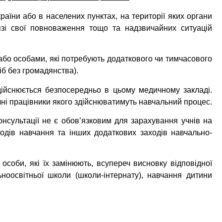
країни або в населених пунктах, на території яких органи
зі свої повноваження тощо та надзвичайних ситуацій
 або особами, які потребують додаткового чи тимчасового
іб без громадянства).
дійснюється безпосередньо в цьому медичному закладі.
ні працівники якого здійснюватимуть навчальний процес.
онсультації не є обов’язковим для зарахування учнів на
тодів навчання та інших додаткових заходів навчально-
особи, які їх замінюють, всупереч висновку відповідної
ьноосвітньої школи (школи-інтернату), навчання дитини