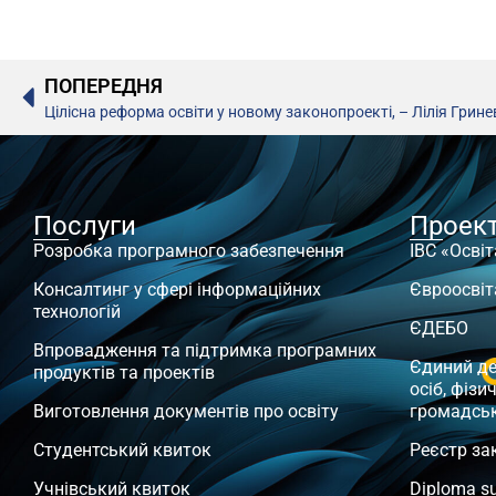
ПОПЕРЕДНЯ
Цілісна реформа освіти у новому законопроекті, – Лілія Грин
Послуги
Проек
Розробка програмного забезпечення
ІВС «Освіт
Консалтинг у сфері інформаційних
Євроосвіт
технологій
ЄДЕБО
Впровадження та підтримка програмних
Єдиний д
продуктів та проектів
осіб, фізи
Виготовлення документів про освіту
громадсь
Студентський квиток
Реєстр за
Учнівський квиток
Diploma s