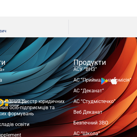
евич
ти
Продукти
а»
АСУ “ВНЗ”
а
АС “Приймальна комісія”
АС “Деканат”
ержавний реєстр юридичних
АС “Студмістечко”
чних осіб-підприємців та
Веб Деканат
ких формувань
Безпечний ЗВО
кладів освіти
АС “Школа”
upplement