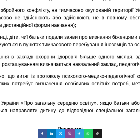
 збройного конфлікту, на тимчасово окупованій території У
асово не здійснюють або здійснюють не в повному обся
м дистанційної форми навчання);
нці, діти, чиї батьки подали заяви про визнання біженцями
римуються в пунктах тимчасового перебування іноземців та ос
ання в закладі охорони здоров’я більше одного місяця, з
 розташуванням визначається навчальний заклад, педагогіч
но, що витяг із протоколу психолого-медико-педагогічної к
яких потребує визначення особливих освітніх потреб, ме
у України «Про загальну середню освіту», якщо батьки або 
ться направляти дитину до відповідної спеціальної загал
Поширити: