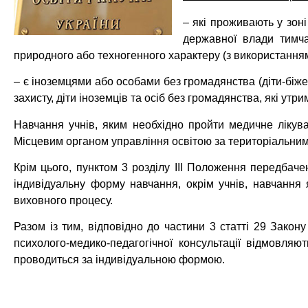
– які проживають у зоні
державної влади тимч
природного або техногенного характеру (з використання
– є іноземцями або особами без громадянства (діти-біже
захисту, діти іноземців та осіб без громадянства, які ут
Навчання учнів, яким необхідно пройти медичне лікув
Місцевим органом управління освітою за територіальним
Крім цього, пунктом 3 розділу ІІІ Положення передбаче
індивідуальну форму навчання, окрім учнів, навчання 
виховного процесу.
Разом із тим, відповідно до частини 3 статті 29 Закон
психолого-медико-педагогічної консультації відмовляю
проводиться за індивідуальною формою.