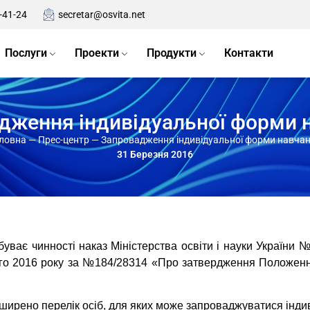
-41-24
secretar@osvita.net
Послуги
Проекти
Продукти
Контакти
дження індивідуальної форми 
ловна
—
Прес-центр
—
Запровадження індивідуальної форми навча
31 Березня 2016
абуває чинності наказ Міністерства освіти і науки України №
ого 2016 року за №184/28314 «Про затвердження Положенн
рено перелік осіб, для яких може запроваджуватися індив