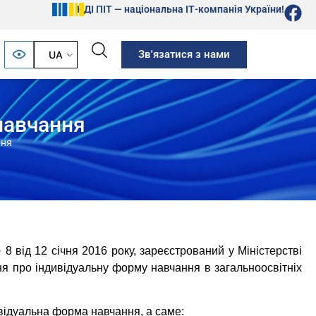
НДІ ПІТ — національна ІТ-компанія України!
Зв'язатися з нами
UA
навчання
ння
 8 від 12 січня 2016 року, зареєстрований у Міністерстві
я про індивідуальну форму навчання в загальноосвітніх
ідуальна форма навчання, а саме: