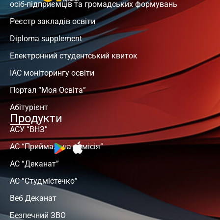
осіб-підприємців та громадських формувань
Реєстр закладів освіти
Diploma supplement
Електронний студентський квиток
ІАС моніторингу освіти
Портал “Моя Освіта”
Абітурієнт
Продукти
АСУ “ВНЗ”
АС “Приймальна комісія”
АС “Деканат”
АС “Студмістечко”
Веб Деканат
Безпечний ЗВО