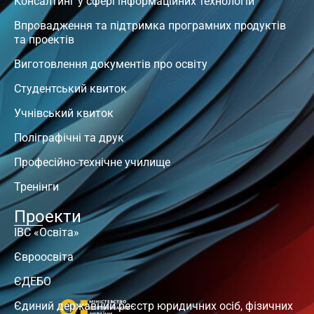
Консалтинг у сфері інформаційних технологій
Впровадження та підтримка програмних продуктів
та проектів
Виготовлення документів про освіту
Студентський квиток
Учнівський квиток
Поліграфічні та друк
Професійно-технічне училище
Тренінги
Проекти
ІВС «Освіта»
Євроосвіта
ЄДЕБО
Єдиний державний реєстр юридичних осіб, фізичних