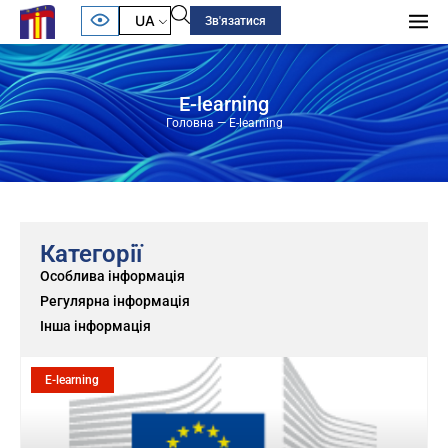
UA
Зв'язатися
E-learning
Головна
—
E-learning
Категорії
Особлива інформація
Регулярна інформація
Інша інформація
E-learning