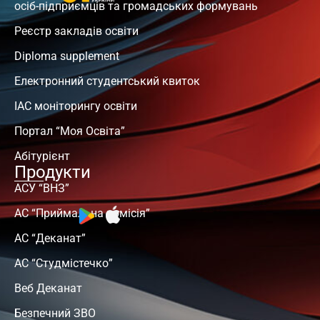
осіб-підприємців та громадських формувань
Реєстр закладів освіти
Diploma supplement
Електронний студентський квиток
ІАС моніторингу освіти
Портал “Моя Освіта”
Абітурієнт
Продукти
АСУ “ВНЗ”
АС “Приймальна комісія”
АС “Деканат”
АС “Студмістечко”
Веб Деканат
Безпечний ЗВО