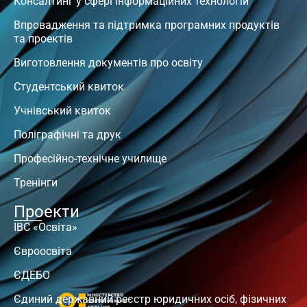
Консалтинг у сфері інформаційних технологій
Впровадження та підтримка програмних продуктів
та проектів
Виготовлення документів про освіту
Студентський квиток
Учнівський квиток
Поліграфічні та друк
Професійно-технічне училище
Тренінги
Проекти
ІВС «Освіта»
Євроосвіта
ЄДЕБО
Єдиний державний реєстр юридичних осіб, фізичних