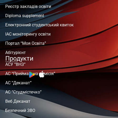
Реєстр закладів освіти
Diploma supplement
Електронний студентський квиток
ІАС моніторингу освіти
Портал “Моя Освіта”
Абітурієнт
Продукти
АСУ “ВНЗ”
АС “Приймальна комісія”
АС “Деканат”
АС “Студмістечко”
Веб Деканат
Безпечний ЗВО