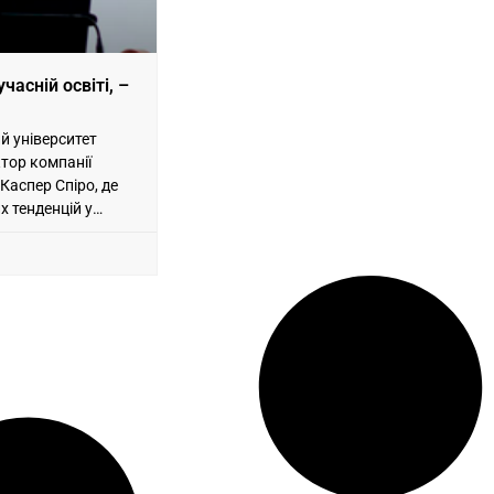
учасній освіті, –
й університет
тор компанії
Каспер Спіро, де
х тенденцій у
 навчання зі
и