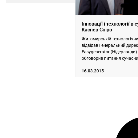
Інновації і технології в с
Каспер Спіро
Житомирській технологічни
відвідав Генеральний дирек
Easygenerator (Нідерланди) 
обговорив питання сучасни
галузі електронних методів
16.03.2015
студентами вишу, місцевим