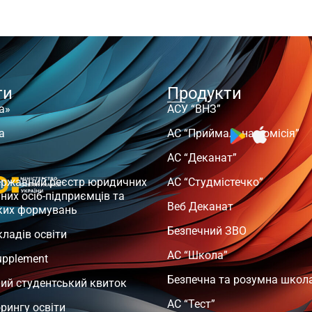
ти
Продукти
а»
АСУ “ВНЗ”
а
АС “Приймальна комісія”
АС “Деканат”
ержавний реєстр юридичних
АС “Студмістечко”
чних осіб-підприємців та
Веб Деканат
ких формувань
Безпечний ЗВО
кладів освіти
АС “Школа”
upplement
Безпечна та розумна школ
ий студентський квиток
АС “Тест”
орингу освіти