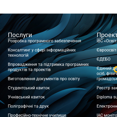
Послуги
Проек
Розробка програмного забезпечення
ІВС «Освіт
Консалтинг у сфері інформаційних
Євроосвіт
технологій
ЄДЕБО
Впровадження та підтримка програмних
Єдиний д
продуктів та проектів
осіб, фізи
Виготовлення документів про освіту
громадсь
Студентський квиток
Реєстр за
Учнівський квиток
Diploma s
Поліграфічні та друк
Електронн
Професійно-технічне училище
ІАС моніт