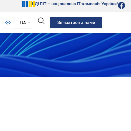
НДІ ПІТ — національна ІТ-компанія України!
Зв'язатися з нами
UA