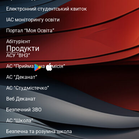
Електронний студентський квиток
ІАС моніторингу освіти
Портал “Моя Освіта”
Абітурієнт
Продукти
АСУ “ВНЗ”
АС “Приймальна комісія”
АС “Деканат”
АС “Студмістечко”
Веб Деканат
Безпечний ЗВО
АС “Школа”
Безпечна та розумна школа