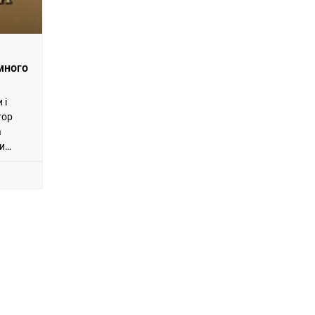
много
 і
тор
а
ди