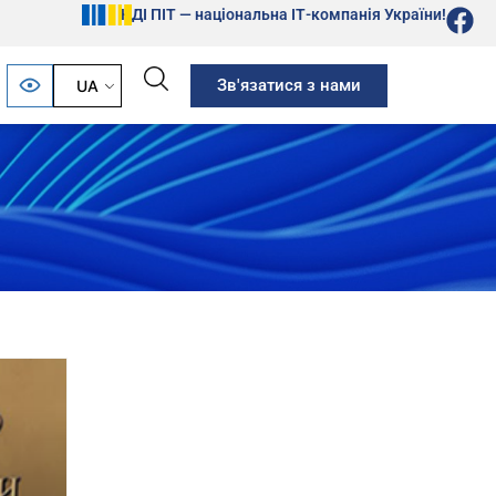
НДІ ПІТ — національна ІТ-компанія України!
Зв'язатися з нами
UA