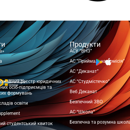
ти
Продукти
а»
АСУ “ВНЗ”
а
АС “Приймальна комісія”
АС “Деканат”
ержавний реєстр юридичних
АС “Студмістечко”
чних осіб-підприємців та
Веб Деканат
ких формувань
Безпечний ЗВО
кладів освіти
АС “Школа”
upplement
Безпечна та розумна школ
ий студентський квиток