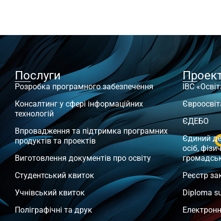
Послуги
Проек
Розробка програмного забезпечення
ІВС «Освіт
Консалтинг у сфері інформаційних
Євроосвіт
технологій
ЄДЕБО
Впровадження та підтримка програмних
Єдиний д
продуктів та проектів
осіб, фізи
Виготовлення документів про освіту
громадсь
Студентський квиток
Реєстр за
Учнівський квиток
Diploma s
Поліграфічні та друк
Електронн