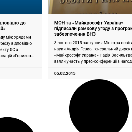
ідповідно до
МОН та «Майкрософт Україна»
20»
підписали рамкову угоду з програ
забезпечення ВНЗ
году між Урядами
3 лютого 2015 заступник Міністра освіти
Союзу відповідно
науки Андрія Гевко, генеральний дирек
оекту ЄС з
«Майкрософт Україна» Надія Васильєв
новацій «Горизонт
взяли участь у прес-конференції з наго
,
підписання рамкової угоди
05.02.2015