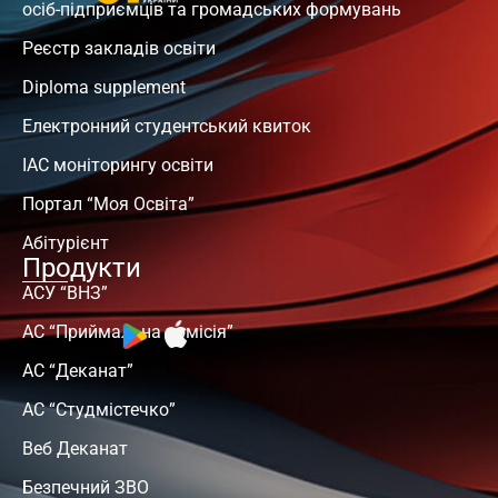
осіб-підприємців та громадських формувань
Реєстр закладів освіти
Diploma supplement
Електронний студентський квиток
ІАС моніторингу освіти
Портал “Моя Освіта”
Абітурієнт
Продукти
АСУ “ВНЗ”
АС “Приймальна комісія”
АС “Деканат”
АС “Студмістечко”
Веб Деканат
Безпечний ЗВО