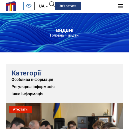
UA
Зв'язатися
видані
Головна
—
видані
Категорії
Особлива інформація
Регулярна інформація
Інша інформація
Атестати