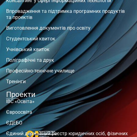
Консалтинг у сфері інформаційних технологій
Впровадження та підтримка програмних продуктів
та проектів
Виготовлення документів про освіту
Студентський квиток
Учнівський квиток
Поліграфічні та друк
Професійно-технічне училище
Тренінги
Проекти
ІВС «Освіта»
Євроосвіта
ЄДЕБО
Єдиний державний реєстр юридичних осіб, фізичних