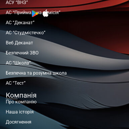
АСУ “ВНЗ”
АС “Приймальна комісія”
АС “Деканат”
АС “Студмістечко”
Веб Деканат
Безпечний ЗВО
АС “Школа”
Безпечна та розумна школа
АС “Тест”
Компанія
Про компанію
Наша історія
Досягнення