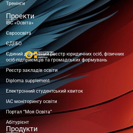
Тренінги
Проекти
ІВС «Освіта»
Євроосвіта
ЄДЕБО
Єдиний державний реєстр юридичних осіб, фізичних
осіб-підприємців та громадських формувань
Реєстр закладів освіти
Diploma supplement
Електронний студентський квиток
ІАС моніторингу освіти
Портал “Моя Освіта”
Абітурієнт
Продукти