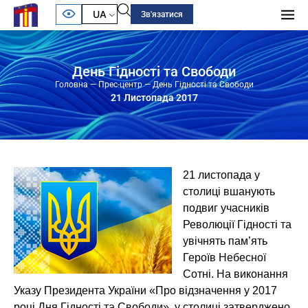
UA
Зв'язатися
День Гідності та Свободи
Головна
—
Прес-центр
—
День Гідності та Свободи
21 Листопада 2017
21 листопада у
столиці вшанують
подвиг учасників
Революції Гідності та
увічнять пам’ять
Героїв Небесної
Сотні. На виконання
Указу Президента України «Про відзначення у 2017
році Дня Гідності та Свободи», у столиці затверджено