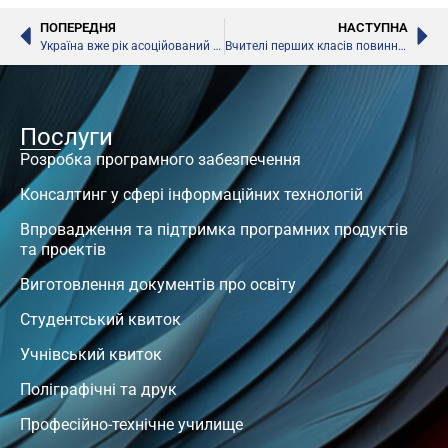
ПОПЕРЕДНЯ
НАСТУПНА
Україна вже рік асоційований член CERN, – Лілія Гриневич
Вчителі перших класів повинні пройти підвищення кваліфікації, – Лілія Гриневич
Послуги
Розробка програмного забезпечення
Консалтинг у сфері інформаційних технологій
Впровадження та підтримка програмних продуктів
та проектів
Виготовлення документів про освіту
Студентський квиток
Учнівський квиток
Поліграфічні та друк
Професійно-технічне училище