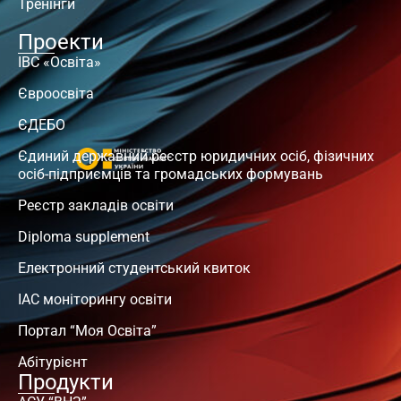
Тренінги
Проекти
ІВС «Освіта»
Євроосвіта
ЄДЕБО
Єдиний державний реєстр юридичних осіб, фізичних
осіб-підприємців та громадських формувань
Реєстр закладів освіти
Diploma supplement
Електронний студентський квиток
ІАС моніторингу освіти
Портал “Моя Освіта”
Абітурієнт
Продукти