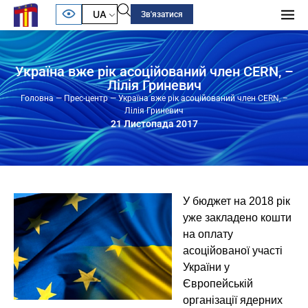
UA
Зв'язатися
Україна вже рік асоційований член CERN, –
Лілія Гриневич
Головна
—
Прес-центр
—
Україна вже рік асоційований член CERN, –
Лілія Гриневич
21 Листопада 2017
У бюджет на 2018 рік
уже закладено кошти
на оплату
асоційованої участі
України у
Європейській
організації ядерних