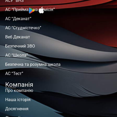
АСУ “ВНЗ”
АС “Приймальна комісія”
АС “Деканат”
АС “Студмістечко”
Веб Деканат
Безпечний ЗВО
АС “Школа”
Безпечна та розумна школа
АС “Тест”
Компанія
Про компанію
Наша історія
Досягнення