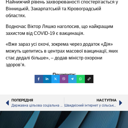
Найнижчий рівень захворюваності спостерігається у
Вінницькій, Закарпатській та Кіровоградській
областях.
Водночас Віктор Ляшко наголосив, що найкращим
захистом від COVID-19 є вакцинація.
«Вже зараз усі охочі, зокрема через додаток «Дія»
можуть щепитись в центрах масової вакцинації, яких
стає дедалі більше», – додав міністр охорони
здоров’я.
Поширити:
ПОПЕРЕДНЯ
НАСТУПНА
Державна цільова соціальна програма «Молодь України»
Швидкісний інтернет у сільських школах та бібліотеках