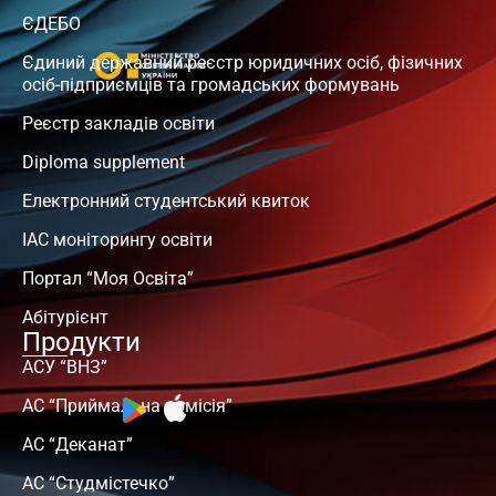
ЄДЕБО
Єдиний державний реєстр юридичних осіб, фізичних
осіб-підприємців та громадських формувань
Реєстр закладів освіти
Diploma supplement
Електронний студентський квиток
ІАС моніторингу освіти
Портал “Моя Освіта”
Абітурієнт
Продукти
АСУ “ВНЗ”
АС “Приймальна комісія”
АС “Деканат”
АС “Студмістечко”