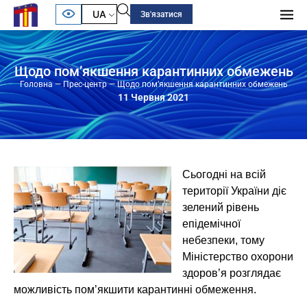
UA
Зв'язатися
Щодо пом’якшення карантинних обмежень
Головна
—
Прес-центр
—
Щодо пом’якшення карантинних обмежень
11 Червня 2021
Сьогодні на всій
території України діє
зелений рівень
епідемічної
небезпеки, тому
Міністерство охорони
здоров’я розглядає
можливість пом’якшити карантинні обмеження.