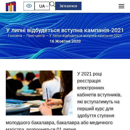
UA
Зв'язатися
У липні відбудеться вступна кампанія-2021
Головна
—
Прес-центр
—
У липні відбудеться вступна кампанія-2021
16 Жовтня 2020
У 2021 році
реєстрація
електронних
кабінетів вступників,
які вступатимуть на
перший курс для
здобуття ступеня
молодшого бакалавра, бакалавра або медичного
магістра, розпочнеться 01 липня.