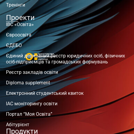
Тренінги
Проекти
ІВС «Освіта»
Євроосвіта
ЄДЕБО
Єдиний державний реєстр юридичних осіб, фізичних
осіб-підприємців та громадських формувань
Реєстр закладів освіти
Diploma supplement
Електронний студентський квиток
ІАС моніторингу освіти
Портал “Моя Освіта”
Абітурієнт
Продукти