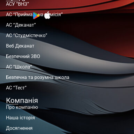
АСУ “ВНЗ”
АС “Приймальна комісія”
АС “Деканат”
АС “Студмістечко”
Веб Деканат
Безпечний ЗВО
АС “Школа”
Безпечна та розумна школа
АС “Тест”
Компанія
Про компанію
Наша історія
Досягнення