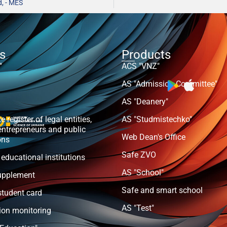
, - MES
ts
Products
"
ACS "VNZ"
AS "Admission Committee"
AS "Deanery"
e register of legal entities,
AS "Studmistechko"
entrepreneurs and public
Web Dean's Office
ons
Safe ZVO
 educational institutions
AS "School"
upplement
Safe and smart school
student card
AS "Test"
ion monitoring