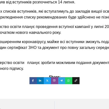
яв від вступників розпочнеться 14 липня.
списків вступників, які вступатимуть до закладів вищої осв
рилюднення списку рекомендованих буде здійснено не пізн
ерство освіти планує проведення вступної кампанії у липні 
очатком нового навчального року.
 поширенням коронавірусу, майже всі вступники зможуть под
один сертифікат ЗНО та документ про повну загальну середн
істерство освіти планує зробити можливим подання докумен
ного підпису.
Share: