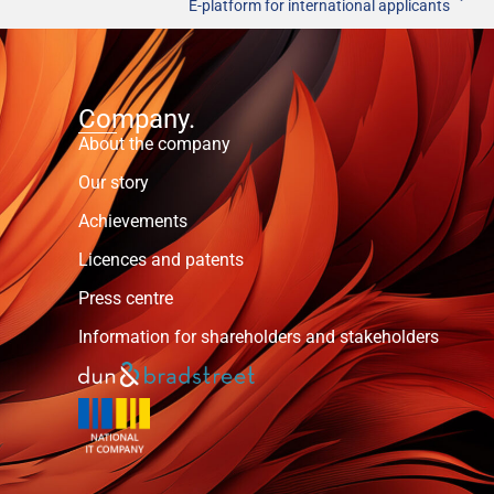
E-platform for international applicants
Company.
About the company
Our story
Achievements
Licences and patents
Press centre
Information for shareholders and stakeholders