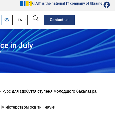
SRI AIT is the national IT company of Ukraine!
Contact us
EN
ce in July
y
ий курс для здобуття ступеня молодшого бакалавра,
Міністерством освіти і науки.