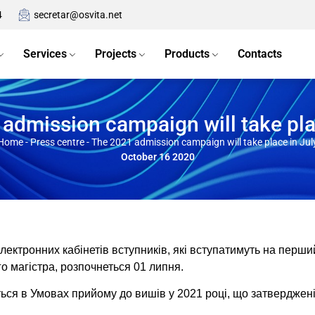
4
secretar@osvita.net
Services
Projects
Products
Contacts
admission campaign will take pla
Home
-
Press centre
-
The 2021 admission campaign will take place in Jul
October 16 2020
електронних кабінетів вступників, які вступатимуть на перш
 магістра, розпочнеться 01 липня.
ься в Умовах прийому до вишів у 2021 році, що затверджені 