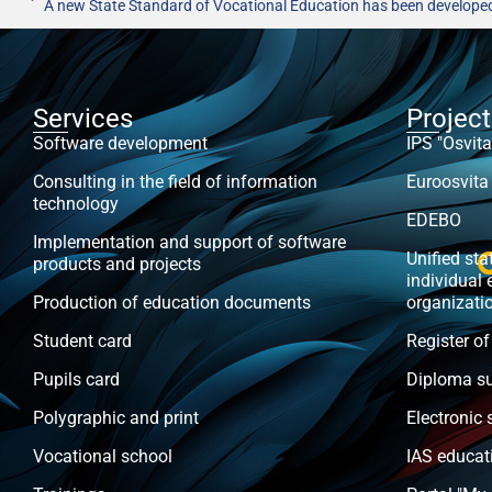
A new State Standard of Vocational Education has been developed
Services
Projec
Software development
IPS "Osvita
Consulting in the field of information
Euroosvita
technology
EDEBO
Implementation and support of software
Unified stat
products and projects
individual 
Production of education documents
organizati
Student card
Register of
Pupils card
Diploma s
Polygraphic and print
Electronic 
Vocational school
IAS educat